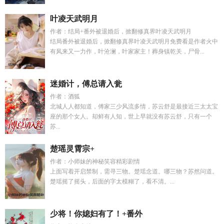
叶凌天武明月
作者：结局+番外被退婚后，掀翻修真界叶凌天武明月
结局番外被退婚后，掀翻修真界叶凌天武明月免费看是作者火中
有凤来又一力作，叶沧澜，叶家家主！葬身镇乾关，尸骨...
迷婚计，傅总请入瓮
作者：酒狐
北城人人都知道，傅家三少风流多情，苏云舒是最接近三太太宝
座的那个女人。却鲜有人知，世上早就没有苏云舒，只有一个
苏...
楚瑶灵霄宗+
作者：小师妹的神秘笑容精彩剧情
上面写着开启禁制，需寻三物。楚瑶念道。哪三物？苏然问道。
楚瑶摇了摇头，后面的字太模糊了，看不清。...
少将！你媳妇有了！+番外