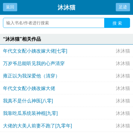
沐沐猫
返回
足迹
搜 索
“沐沐猫”相关作品
年代文女配小姨改嫁大佬[七零]
沐沐猫
万岁爷总能听见我的心声清穿
沐沐猫
雍正以为我深爱他（清穿）
沐沐猫
年代文女配小姨改嫁大佬
沐沐猫
我真不是什么神医[八零]
沐沐猫
我靠吃瓜系统装神棍[九零]
沐沐猫
大佬的大美人前妻不跑了[九零年]
沐沐猫