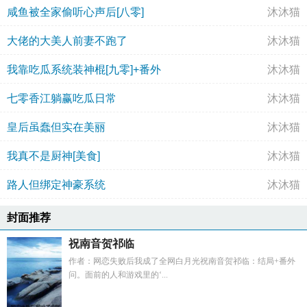
咸鱼被全家偷听心声后[八零]
沐沐猫
大佬的大美人前妻不跑了
沐沐猫
我靠吃瓜系统装神棍[九零]+番外
沐沐猫
七零香江躺赢吃瓜日常
沐沐猫
皇后虽蠢但实在美丽
沐沐猫
我真不是厨神[美食]
沐沐猫
路人但绑定神豪系统
沐沐猫
封面推荐
祝南音贺祁临
作者：网恋失败后我成了全网白月光祝南音贺祁临：结局+番外
问。面前的人和游戏里的‘...