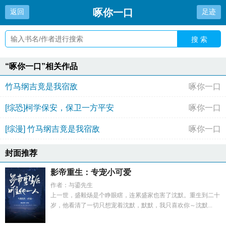
啄你一口
返回
足迹
搜 索
“啄你一口”相关作品
竹马纲吉竟是我宿敌
啄你一口
[综恐]柯学保安，保卫一方平安
啄你一口
[综漫] 竹马纲吉竟是我宿敌
啄你一口
封面推荐
影帝重生：专宠小可爱
作者：与鎏先生
上一世，盛毅炀是个睁眼瞎，连累盛家也害了沈默。重生到二十
岁，他看清了一切只想宠着沈默，默默，我只喜欢你～沈默...