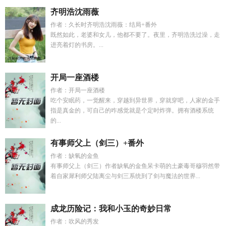
齐明浩沈雨薇
作者：久长时齐明浩沈雨薇：结局+番外
既然如此，老婆和女儿，他都不要了。夜里，齐明浩洗过澡，走
进亮着灯的书房。...
开局一座酒楼
作者：开局一座酒楼
吃个安眠药，一觉醒来，穿越到异世界，穿就穿吧，人家的金手
指是真金的，可自己的咋感觉就是个定时炸弹。拥有酒楼系统
的...
有事师父上（剑三）+番外
作者：缺氧的金鱼
有事师父上（剑三）作者缺氧的金鱼呆卡萌的土豪毒哥穆羽然带
着自家犀利师父陆离尘与剑三系统到了剑与魔法的世界...
成龙历险记：我和小玉的奇妙日常
作者：吹风的秀发