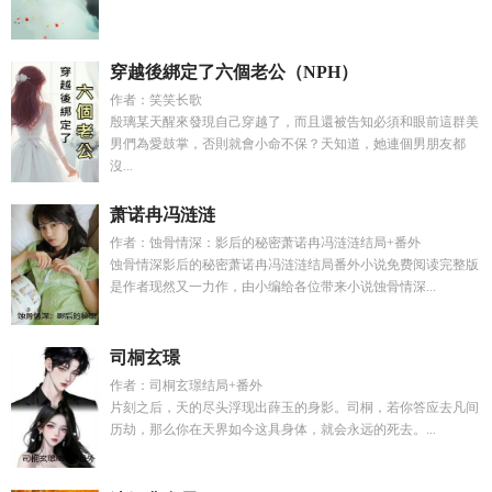
穿越後綁定了六個老公（NPH）
作者：笑笑长歌
殷璃某天醒來發現自己穿越了，而且還被告知必須和眼前這群美
男們為愛鼓掌，否則就會小命不保？天知道，她連個男朋友都
沒...
萧诺冉冯涟涟
作者：蚀骨情深：影后的秘密萧诺冉冯涟涟结局+番外
蚀骨情深影后的秘密萧诺冉冯涟涟结局番外小说免费阅读完整版
是作者现然又一力作，由小编给各位带来小说蚀骨情深...
司桐玄璟
作者：司桐玄璟结局+番外
片刻之后，天的尽头浮现出薛玉的身影。司桐，若你答应去凡间
历劫，那么你在天界如今这具身体，就会永远的死去。...