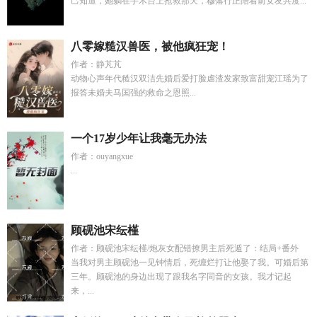
己知道，她躺在手术台上抢救那天，穆落行正陪着前女友共度...
八零嫁糙汉兽医，被他疯狂宠！
作者：静芃芃
动物心声年代糙汉双洁先婚后爱打脸虐渣发家致富甜宠江瑶为了
报答未婚夫马国强的救命之恩照...
一个17岁少年让我毫无办法
作者：ouyangxue
...
顾砚池宋纭槿
作者：顾砚池宋纭槿/炮灰女配错撩男主后死遁了：结局+番外
当我对男主顾砚池一见钟情后，死缠烂打让他娶了我。可婚后第
三年。顾砚池的身边出现了跟我名字同音的女孩。我才记起
来，...