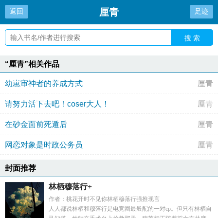
厘青
返回
足迹
搜 索
“厘青”相关作品
幼崽审神者的养成方式
厘青
请努力活下去吧！coser大人！
厘青
在砂金面前死遁后
厘青
网恋对象是时政公务员
厘青
封面推荐
林栖穆落行+
作者：桃花开时不见你林栖穆落行强推现言
人人都说林栖和穆落行是电竞圈最般配的一对cp。但只有林栖自