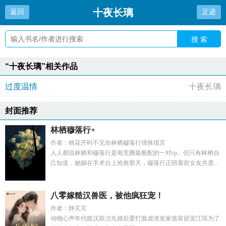
十夜长璃
返回
足迹
搜 索
“十夜长璃”相关作品
过度温情
十夜长璃
封面推荐
林栖穆落行+
作者：桃花开时不见你林栖穆落行强推现言
人人都说林栖和穆落行是电竞圈最般配的一对cp。但只有林栖自
己知道，她躺在手术台上抢救那天，穆落行正陪着前女友共度...
八零嫁糙汉兽医，被他疯狂宠！
作者：静芃芃
动物心声年代糙汉双洁先婚后爱打脸虐渣发家致富甜宠江瑶为了