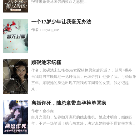
报答未婚夫马国强的救命之恩照...
一个17岁少年让我毫无办法
作者：ouyangxue
...
顾砚池宋纭槿
作者：顾砚池宋纭槿/炮灰女配错撩男主后死遁了：结局+番外
当我对男主顾砚池一见钟情后，死缠烂打让他娶了我。可婚后第
三年。顾砚池的身边出现了跟我名字同音的女孩。我才记起
来，...
离婚诈死，陆总拿带血孕检单哭疯
作者：金小垚
白月光回归，陆铮抛开濒死的她去接机。她这才明白，婚姻四
年，不过一场笑话！她心灰意冷，决定离婚陆铮不屑她根本离...