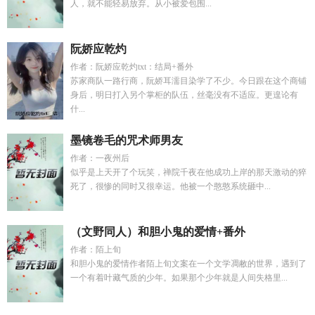
人，就不能轻易放弃。从小被爱包围...
阮娇应乾灼
作者：阮娇应乾灼txt：结局+番外
苏家商队一路行商，阮娇耳濡目染学了不少。今日跟在这个商铺
身后，明日打入另个掌柜的队伍，丝毫没有不适应。更遑论有
什...
墨镜卷毛的咒术师男友
作者：一夜州后
似乎是上天开了个玩笑，禅院千夜在他成功上岸的那天激动的猝
死了，很惨的同时又很幸运。他被一个憨憨系统砸中...
（文野同人）和胆小鬼的爱情+番外
作者：陌上旬
和胆小鬼的爱情作者陌上旬文案在一个文学凋敝的世界，遇到了
一个有着叶藏气质的少年。如果那个少年就是人间失格里...