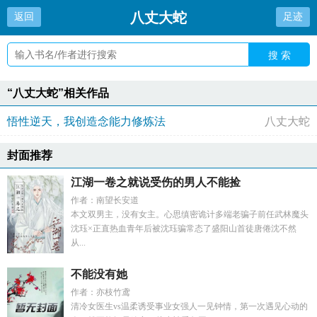
八丈大蛇
返回
足迹
搜 索
“八丈大蛇”相关作品
悟性逆天，我创造念能力修炼法
八丈大蛇
封面推荐
江湖一卷之就说受伤的男人不能捡
作者：南望长安道
本文双男主，没有女主。心思缜密诡计多端老骗子前任武林魔头
沈珏×正直热血青年后被沈珏骗常态了盛阳山首徒唐倦沈不然
从...
不能没有她
作者：亦枝竹鸢
清冷女医生vs温柔诱受事业女强人一见钟情，第一次遇见心动的