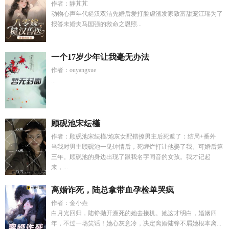
作者：静芃芃
动物心声年代糙汉双洁先婚后爱打脸虐渣发家致富甜宠江瑶为了
报答未婚夫马国强的救命之恩照...
一个17岁少年让我毫无办法
作者：ouyangxue
...
顾砚池宋纭槿
作者：顾砚池宋纭槿/炮灰女配错撩男主后死遁了：结局+番外
当我对男主顾砚池一见钟情后，死缠烂打让他娶了我。可婚后第
三年。顾砚池的身边出现了跟我名字同音的女孩。我才记起
来，...
离婚诈死，陆总拿带血孕检单哭疯
作者：金小垚
白月光回归，陆铮抛开濒死的她去接机。她这才明白，婚姻四
年，不过一场笑话！她心灰意冷，决定离婚陆铮不屑她根本离...