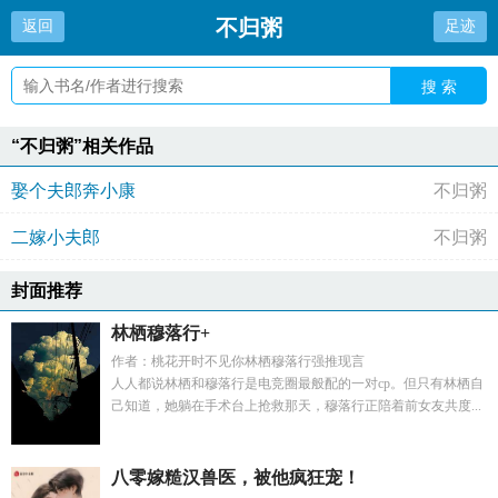
不归粥
返回
足迹
搜 索
“不归粥”相关作品
娶个夫郎奔小康
不归粥
二嫁小夫郎
不归粥
封面推荐
林栖穆落行+
作者：桃花开时不见你林栖穆落行强推现言
人人都说林栖和穆落行是电竞圈最般配的一对cp。但只有林栖自
己知道，她躺在手术台上抢救那天，穆落行正陪着前女友共度...
八零嫁糙汉兽医，被他疯狂宠！