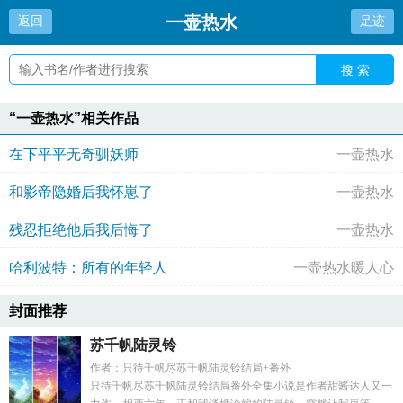
一壶热水
返回
足迹
搜 索
“一壶热水”相关作品
在下平平无奇驯妖师
一壶热水
和影帝隐婚后我怀崽了
一壶热水
残忍拒绝他后我后悔了
一壶热水
哈利波特：所有的年轻人
一壶热水暖人心
封面推荐
苏千帆陆灵铃
作者：只待千帆尽苏千帆陆灵铃结局+番外
只待千帆尽苏千帆陆灵铃结局番外全集小说是作者甜酱达人又一