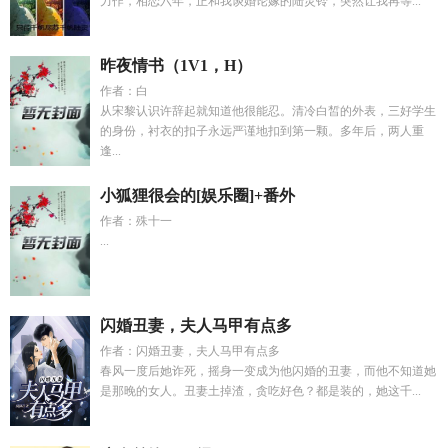
力作，相恋六年，正和我谈婚论嫁的陆灵铃，突然让我再等...
昨夜情书（1V1，H）
作者：白
从宋黎认识许辞起就知道他很能忍。清冷白皙的外表，三好学生
的身份，衬衣的扣子永远严谨地扣到第一颗。多年后，两人重
逢...
小狐狸很会的[娱乐圈]+番外
作者：殊十一
...
闪婚丑妻，夫人马甲有点多
作者：闪婚丑妻，夫人马甲有点多
春风一度后她诈死，摇身一变成为他闪婚的丑妻，而他不知道她
是那晚的女人。丑妻土掉渣，贪吃好色？都是装的，她这千...