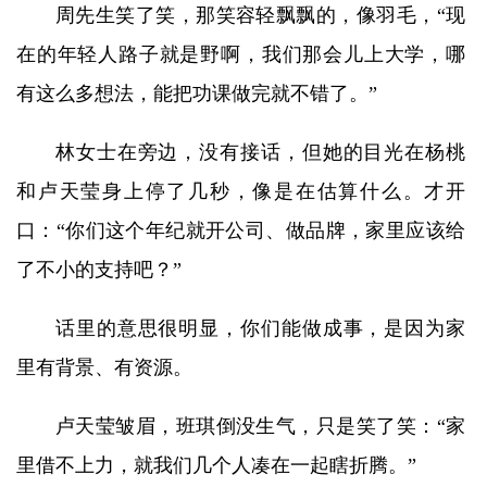
周先生笑了笑，那笑容轻飘飘的，像羽毛，“现
在的年轻人路子就是野啊，我们那会儿上大学，哪
有这么多想法，能把功课做完就不错了。”
林女士在旁边，没有接话，但她的目光在杨桃
和卢天莹身上停了几秒，像是在估算什么。才开
口：“你们这个年纪就开公司、做品牌，家里应该给
了不小的支持吧？”
话里的意思很明显，你们能做成事，是因为家
里有背景、有资源。
卢天莹皱眉，班琪倒没生气，只是笑了笑：“家
里借不上力，就我们几个人凑在一起瞎折腾。”