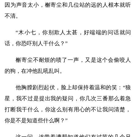
因为声音太小，槲寄尘和几位站的远的人根本就听
不清。
“木小七，你别欺人太甚，好端端的问话就问
话，你恐吓别人干什么？”
槲寄尘不耐烦的啧了一声，又是这个会偷咬人
的狗，在冲他乱吼乱叫。
他胸膛剧烈起伏，脸上却保持着温和的笑：“狼
星，我不过是提出我的疑问，你几次三番那么着急
打断我干什么，你这么别有用心的不让我问清楚，
你是不是知道些什么啊？”