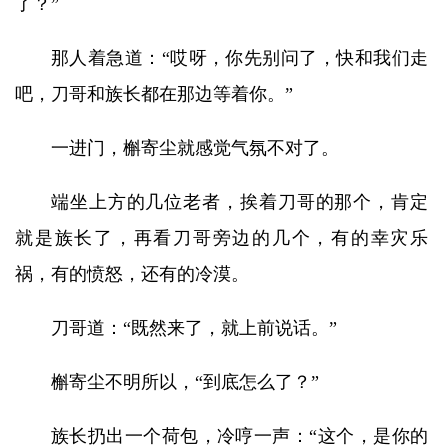
了？”
那人着急道：“哎呀，你先别问了，快和我们走
吧，刀哥和族长都在那边等着你。”
一进门，槲寄尘就感觉气氛不对了。
端坐上方的几位老者，挨着刀哥的那个，肯定
就是族长了，再看刀哥旁边的几个，有的幸灾乐
祸，有的愤怒，还有的冷漠。
刀哥道：“既然来了，就上前说话。”
槲寄尘不明所以，“到底怎么了？”
族长扔出一个荷包，冷哼一声：“这个，是你的