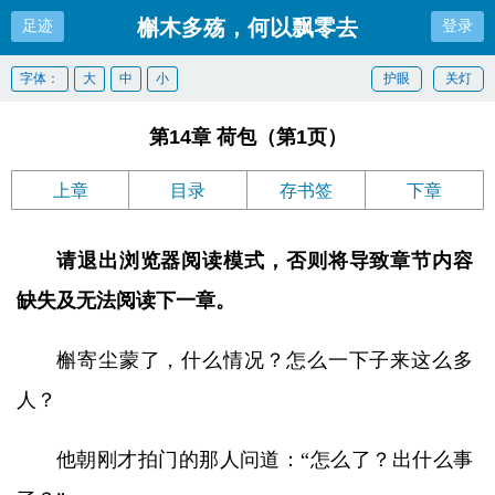
槲木多殇，何以飘零去
足迹
登录
字体：
大
中
小
护眼
关灯
第14章 荷包（第1页）
上章
目录
存书签
下章
请退出浏览器阅读模式，否则将导致章节内容
缺失及无法阅读下一章。
槲寄尘蒙了，什么情况？怎么一下子来这么多
人？
他朝刚才拍门的那人问道：“怎么了？出什么事