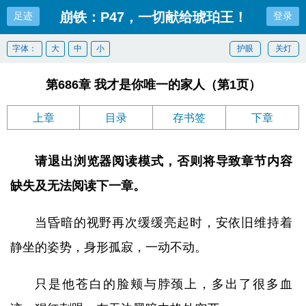
崩铁：P47，一切献给琥珀王！
足迹
登录
字体：
大
中
小
护眼
关灯
第686章 我才是你唯一的家人（第1页）
上章
目录
存书签
下章
请退出浏览器阅读模式，否则将导致章节内容
缺失及无法阅读下一章。
当昏暗的视野再次缓缓亮起时，安依旧维持着
静坐的姿势，身形孤寂，一动不动。
只是他苍白的脸颊与脖颈上，多出了很多血