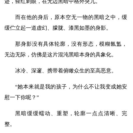
迹，猩红刺眼，在无边黑暗中格外突兀。
而在他的身后，原本空无一物的黑暗之中，缓
缓伫立起一道虚幻、朦胧、漆黑如墨的身影。
那身影没有具体轮廓，没有形态，模糊氤氲，
无边无际，仿佛是这片混沌黑暗本身的具象化。
冰冷、深邃、携带着俯瞰众生的至高恶意。
“她本来就是我的孩子，为什么不让我变成她安
慰一下你呢？”
黑暗缓缓蠕动、重塑，轮廓一点点清晰、完
整。