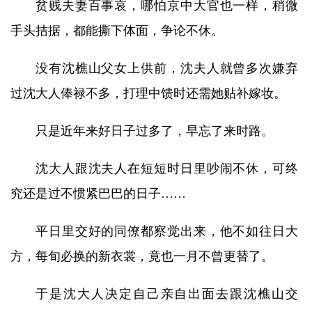
贫贱夫妻百事哀，哪怕京中大官也一样，稍微
手头拮据，都能撕下体面，争论不休。
没有沈樵山父女上供前，沈夫人就曾多次嫌弃
过沈大人俸禄不多，打理中馈时还需她贴补嫁妆。
只是近年来好日子过多了，早忘了来时路。
沈大人跟沈夫人在短短时日里吵闹不休，可终
究还是过不惯紧巴巴的日子……
平日里交好的同僚都察觉出来，他不如往日大
方，每旬必换的新衣裳，竟也一月不曾更替了。
于是沈大人决定自己亲自出面去跟沈樵山交