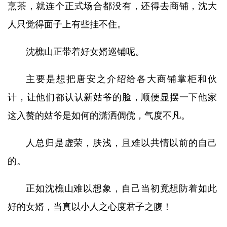
烹茶，就连个正式场合都没有，还得去商铺，沈大
人只觉得面子上有些挂不住。
沈樵山正带着好女婿巡铺呢。
主要是想把唐安之介绍给各大商铺掌柜和伙
计，让他们都认认新姑爷的脸，顺便显摆一下他家
这入赘的姑爷是如何的潇洒倜傥，气度不凡。
人总归是虚荣，肤浅，且难以共情以前的自己
的。
正如沈樵山难以想象，自己当初竟想防着如此
好的女婿，当真以小人之心度君子之腹！