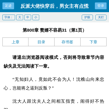
反派大佬快穿后，男女主有点慌
足迹
登录
字体：
大
中
小
护眼
关灯
第800章 赘婿不容易31（第1页）
上章
目录
存书签
下章
请退出浏览器阅读模式，否则将导致章节内容
缺失及无法阅读下一章。
“无知妇人，竟如此不会为人！沈樵山向来忠
心，岂能将之逼到反叛？”
沈大人跟沈夫人之间相互指责，闹得好不热