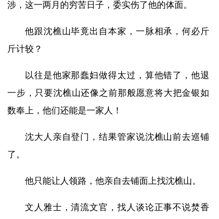
涉，这一两月的穷苦日子，委实伤了他的体面。
他跟沈樵山毕竟出自本家，一脉相承，何必斤
斤计较？
以往是他家那蠢妇做得太过，算他错了，他退
一步，只要沈樵山还像之前那般愿意将大把金银如
数奉上，他们还能是一家人！
沈大人亲自登门，结果管家说沈樵山前去巡铺
了。
他只能让人领路，他亲自去铺面上找沈樵山。
文人雅士，清流文官，找人谈论正事不说焚香