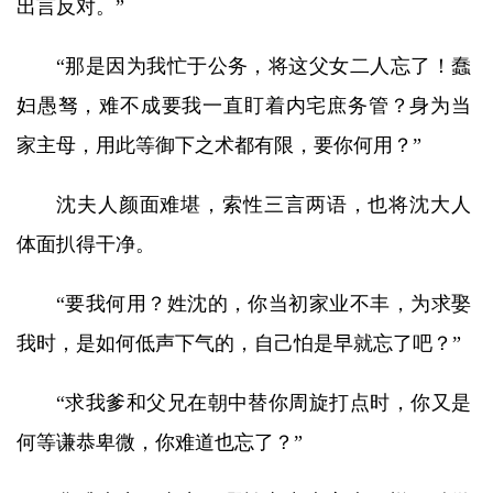
出言反对。”
“那是因为我忙于公务，将这父女二人忘了！蠢
妇愚驽，难不成要我一直盯着内宅庶务管？身为当
家主母，用此等御下之术都有限，要你何用？”
沈夫人颜面难堪，索性三言两语，也将沈大人
体面扒得干净。
“要我何用？姓沈的，你当初家业不丰，为求娶
我时，是如何低声下气的，自己怕是早就忘了吧？”
“求我爹和父兄在朝中替你周旋打点时，你又是
何等谦恭卑微，你难道也忘了？”