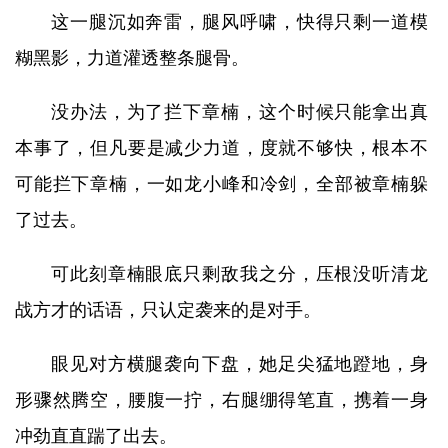
这一腿沉如奔雷，腿风呼啸，快得只剩一道模
糊黑影，力道灌透整条腿骨。
没办法，为了拦下章楠，这个时候只能拿出真
本事了，但凡要是减少力道，度就不够快，根本不
可能拦下章楠，一如龙小峰和冷剑，全部被章楠躲
了过去。
可此刻章楠眼底只剩敌我之分，压根没听清龙
战方才的话语，只认定袭来的是对手。
眼见对方横腿袭向下盘，她足尖猛地蹬地，身
形骤然腾空，腰腹一拧，右腿绷得笔直，携着一身
冲劲直直踹了出去。