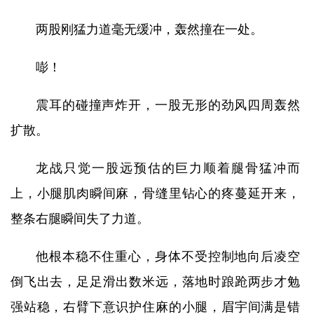
两股刚猛力道毫无缓冲，轰然撞在一处。
嘭！
震耳的碰撞声炸开，一股无形的劲风四周轰然
扩散。
龙战只觉一股远预估的巨力顺着腿骨猛冲而
上，小腿肌肉瞬间麻，骨缝里钻心的疼蔓延开来，
整条右腿瞬间失了力道。
他根本稳不住重心，身体不受控制地向后凌空
倒飞出去，足足滑出数米远，落地时踉跄两步才勉
强站稳，右臂下意识护住麻的小腿，眉宇间满是错