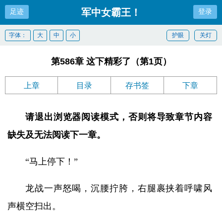
军中女霸王！
足迹
登录
字体：
大
中
小
护眼
关灯
第586章 这下精彩了（第1页）
上章
目录
存书签
下章
请退出浏览器阅读模式，否则将导致章节内容
缺失及无法阅读下一章。
“马上停下！”
龙战一声怒喝，沉腰拧胯，右腿裹挟着呼啸风
声横空扫出。