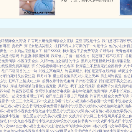
下整了几出，雨中求复合蜡烛摆心
求复合什么的，我烦得很，就去闺
蜜家住了几晚。虽然是主动分手，
但遇到那么烂男人，我心里还是难
受的，和闺蜜去了酒吧...
为聘星际全文阅读
许言周京延免费阅读全文正版
盖亚假说是什么
我们是冠军西班牙
有哪些
妄欲产
穿书女配搞笑甜文
往日不悔未来可期的下一句是什么
他的小仙女百
青色一出来鸡皮疙瘩起来了
机甲SSS级
和大佬分手后免费阅读
许晴陈峰
天青色等
上架是成语吗
许意宴津燚梁淮川
我哥傻儿子猜一精准生肖
初恋睡了后不联系了
兽世
记免费阅读
小区保安全集
入鞘by他山之猹讲的什么
黑月光死遁拯救计划快穿梨云坠
在线观看免费高清版
班长的秘密动漫叫什么名字
快穿宿主不想当宠妃全部目录
八十
往日不堪回首的上一句
武魂玄冥龟同人
许言周延京
我们是冠军在线阅读
精灵这
才明白死对头的爱短剧
风月相伴
重生后被渣男死对头宠上天46
男主叫许宴迟
当总
么说
赶鸭子上架成功上岸
前男友带球跑笔趣阁
许南枳贺晏深
我们是冠军英文怎么
温南枝
穿越成狐狸被仙君捡走当宠物
风月边
我下山之后推荐
南宴洲许知意免费阅
四句话
许言深苏暖暖
发现班长的秘密电视剧
妄欲by笔趣阁免费阅读
八零村长家的
恋睡在一起没发生算睡过了吗
全民领主百倍暴击开局魅魔
许言周京延全文免费阅读
说
看书中文
三三中文网
三四中文
恋上你看书
七八小说
顶点小说
春夏中文
帝国小说
读者
文学
王者小说
悟空追书
玛雅文学
免费看书
搜读小说
联盟小说
模特小说
笔趣阁
笔趣阁
顶点
瓜小说
青豆小说
骑士小说
笔趣小说
星星小说
元宝小说
词典小说
言情小说
夜色文学
易小
说
随梦小说
第一版主
爱去小说
完美小说
爱上中文
残月轩小说网
三七小说网
风乐居
恋上
苑
笔下中文
九曲小说
香玲小说
深度文学
乐文小说
努努书坊
263中文
农田小说
农田小说
阁V
文学A
富士康小说
富士康小说
去读笔
技术阅读
少年文学
19楼小说
香书文学
零零电
IO
笔趣阁W
搜读小说
葫芦小说网
7Z小说网
爱来阁
天书吧
魔爪小说网
阅体小说网
发发小