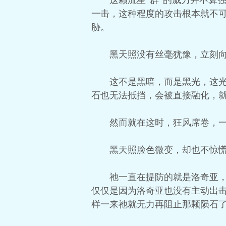
这颗流星“群”的威力并不算
一击，这种程度的攻击根本就不
胁。
黑天照没有丝毫犹豫，立刻
这不是黑暗，而是黑光，这
石也无法抵挡，会被直接融化，
然而就在这时，狂风席卷，
黑天照脸色微变，却也不惊
祂一直在提防的就是洛奇亚
仅仅是因为洛奇亚也没有主动出
样一来祂就无力再阻止那颗陨石