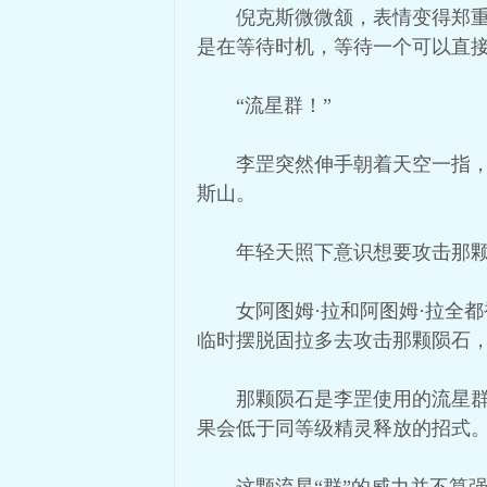
倪克斯微微颔，表情变得郑
是在等待时机，等待一个可以直
“流星群！”
李罡突然伸手朝着天空一指
斯山。
年轻天照下意识想要攻击那
女阿图姆·拉和阿图姆·拉全
临时摆脱固拉多去攻击那颗陨石
那颗陨石是李罡使用的流星
果会低于同等级精灵释放的招式