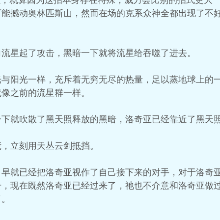
强，就算因为这招本身存在特殊，威力会比别的招式更大
可能撼动奥林匹斯山，然而在场的克系众神全都出现了不
向流星起了攻击，黑暗一下就将流星给吞噬了进去。
光与阳光一样，充斥着无穷无尽的热量，足以蒸地球上的
就像之前的流星群一样。
一下就吹散了黑天照释放的黑暗，洛奇亚已经靠近了黑天
慌，立刻用天丛云剑抵挡。
，早就已经把洛奇亚视作了自己接下来的对手，对于洛奇
击，现在既然洛奇亚已经过来了，祂也不介意和洛奇亚做
了。