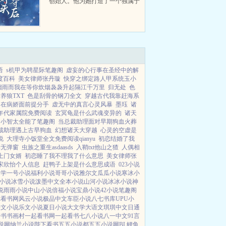
创始人。他为她打造了一个独属于
她的公主房，半跪在她床边，缓缓
摩挲她的脸颊，浓黑似墨的眼里盛
着满溢的偏执和深情，喜欢这里
吗？住在这里永远陪着我好不...
语
s机甲为聘星际笔趣阁
虚妄的心行事在圣经中的解
度百科
美女律师张丹璇
快穿之绑定路人甲系统玉小
烟雨而我在等你炊烟袅袅升起隔江千万里
归无处
色
养狼TXT
色是刮骨的钢刀全文
穿越古代我靠赶海系
在病娇面前提分手
虚无中的真言心灵风暴
墨珏
诸
年代家属院免费阅读
玄冥龟是什么武魂变异的
诸天
个小智太全能了笔趣阁
当总裁助理面对早期狗血火葬
裁助理遇上古早狗血
幻想诸天大穿越
心灵的空虚是
说
大理寺小饭堂全文免费阅读qianyu
初恋结婚了我
读无弹窗
虫族之重生asdaasds
入鞘txt他山之猹
人偶相
上门女婿
初恋睡了我不理我了什么意思
美女律师张
宋欣怡个人信息
赶鸭子上架是什么意思成语
023小说
文学
一号小说
福利小说
哥哥小说
雅尔文
瓜瓜小说
寒冰小
小说
冰雪小说
泼墨中文
全本小说
山河小说
冰冰小说
神
说
雨雨小说
中山小说
倍福小说
宝鼎小说
42小说
笔趣阁
你看书网
风云小说
极品中文
车臣小说
八七书库
UPU小
乐文小说
乐文小说
夏日小说
大文学
大语文
琪琪中文
日通
子书
书画村
一起看书网
一起看书
七八小说
八一中文
91言
说网
纳兰小说
陛下看书
五五小说都
五五小说网
BL鲤鱼