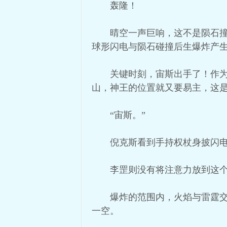
轰隆！
晴空一声巨响，这不是陨石
球形闪电与陨石碰撞后生爆炸产
关键时刻，宙斯出手了！作
山，神王的位置就又要易主，这
“宙斯。”
倪克斯看到手持权杖身披闪
李罡则没有将注意力放到这
爆炸的范围内，火焰与雷霆
一空。