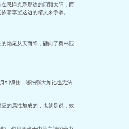
是在忌惮克系那边的四颗太阳，而
能依靠李罡这边的精灵来争取。
长的焰尾从天而降，砸向了奥林匹
近身纠缠住，哪怕强大如祂也无法
对应的属性加成的，也就是说，效