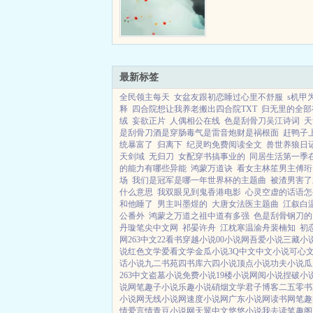
最新标签
全民领主每天
女盆友跟初恋睡过心里不舒服
s机甲
释
四合院想让我养老搬出四合院TXT
归无里的全部
绒
妄欲正片
人偶相公在线
色是刮骨刀吴江诗词
天
是刮骨刀酒是穿肠毒气是雷音炮财是祸根面
赶鸭子
统暴富了
归离下
纪灵昀免费阅读全文
兽世养狼日
天剑域
无归刀
女配穿书搞事业的
同居生活第一季
的能力有哪些异能
鸿蒙万道诀
看女主林笙男主傅珩
场
我们是冠军是哪一年世界杯的主题曲
被渣男害了
什么意思
我双眼见到鬼香港电影
心灵空虚的话语怎
和他睡了
男主叫墨煜的
大唐女法医主题曲
江叙白
公番外
鸿蒙之万道之祖中道有多强
色是刮骨钢刀的
丹璇笔尖中文网
祁晏许舟
江枕寒温渝舟裴楠知
初
网
263中文
22看书
穿越小说
00小说网
吾爱小说
三藏小
说
红色文学
爱看文学
金瓜小说
3Q中文
中文小说
可心
话小说
九二书苑
四书库
六四小说
顶点小说
功夫小说
瓜
263中文
盗墓小说
免费小说
19楼小说
网阅小说
捏破小
说网
笔趣子小说
乐趣小说
硝烟文学
君子博客
二五零书
小说网
无线小说网
速度小说网
广东小说网
读书网
笔趣
情
爱言情
青豆小说网
天翼中文
悠悠小说
我去读
笔趣阁