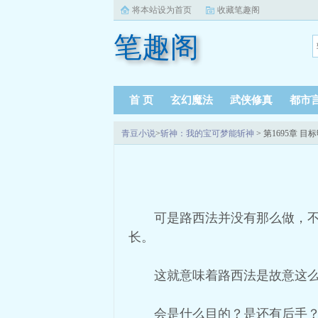
将本站设为首页
收藏笔趣阁
笔趣阁
首 页
玄幻魔法
武侠修真
都市
青豆小说
>
斩神：我的宝可梦能斩神
> 第1695章 
可是路西法并没有那么做，
长。
这就意味着路西法是故意这
会是什么目的？是还有后手