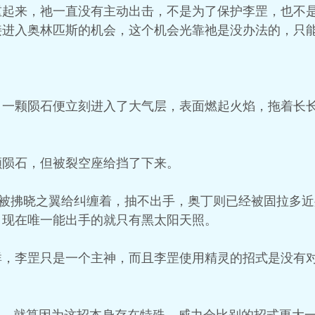
重起来，祂一直没有主动出击，不是为了保护李罡，也不
接进入奥林匹斯的机会，这个机会光靠祂是没办法的，只
，一颗陨石便立刻进入了大气层，表面燃起火焰，拖着长
颗陨石，但被裂空座给挡了下来。
都被拂晓之翼给纠缠着，抽不出手，奥丁则已经被固拉多
，现在唯一能出手的就只有黑太阳天照。
群，李罡只是一个主神，而且李罡使用精灵的招式是没有
。