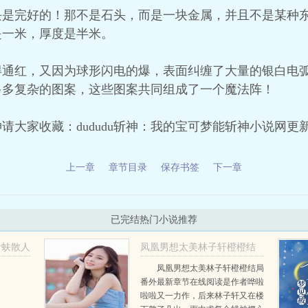
块是完好的！那不是石头，而是一块金属，并且不是某种
是一米，厚度是半米。
得通红，又因为球形闪电的爆，表面纠缠了大量的银白电
多多复杂的图案，这些图案共同组成了一个魔法阵！
请大家收藏：dududu斩神：我的宝可梦能斩神小说网更
上一章
章节目录
保存书签
下一章
已完结热门小说推荐
青蚨散人
凤凰男想太美林子轩橙橙结
局+番外
凤凰男想太美林子轩橙橙结局
番外最新章节在线阅读是作者哗啦
林子轩橙橙
啦啦又一力作，后来林子轩又在楼