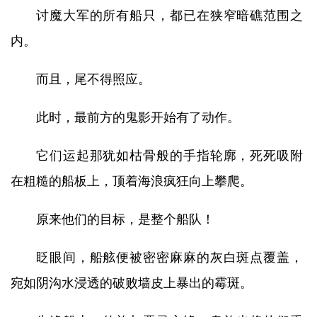
讨魔大军的所有船只，都已在狭窄暗礁范围之
内。
而且，尾不得照应。
此时，最前方的鬼影开始有了动作。
它们运起那犹如枯骨般的手指轮廓，死死吸附
在粗糙的船板上，顶着海浪疯狂向上攀爬。
原来他们的目标，是整个船队！
眨眼间，船舷便被密密麻麻的灰白斑点覆盖，
宛如阴沟水浸透的破败墙皮上暴出的霉斑。