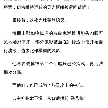
痉挛，仿佛维持运转的灵力枢纽被瞬间斩断！
紧接着，这枚光球轰然熄灭。
海面上那如狼似虎的灰白鬼潮推进势头肉眼可
见地萎靡下来，部分鬼影甚至在冲锋途中便开始自
行溃散，边缘化作模糊的残影。
他再要去摧毁第二个，船只已经搁浅，再无法
挪动分毫。
而他们，也已成为了怨灵攻击的中心。
云中帆临危不惧，从背后挥起“乘风橹”