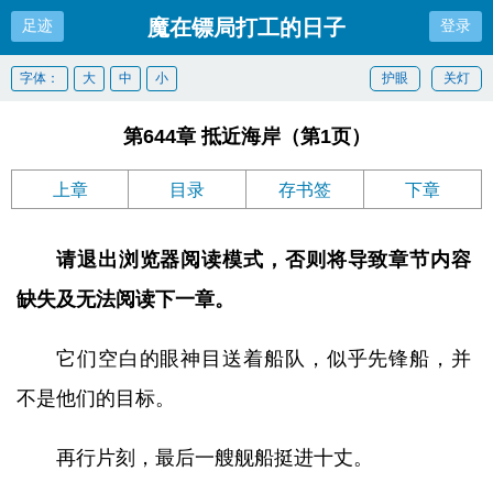
魔在镖局打工的日子
足迹
登录
字体：
大
中
小
护眼
关灯
第644章 抵近海岸（第1页）
上章
目录
存书签
下章
请退出浏览器阅读模式，否则将导致章节内容
缺失及无法阅读下一章。
它们空白的眼神目送着船队，似乎先锋船，并
不是他们的目标。
再行片刻，最后一艘舰船挺进十丈。