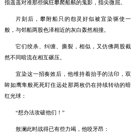
指遥遥对准那些疯狂攀爬船舷的鬼影，指尖微屈。
片刻后，攀附船只的怨灵好似被宜染驱使一
般，与邻船两股色泽相近的灰白轰然相撞。
它们绞杀、纠缠、撕裂，相似，又仿佛两股截
然不同暗流在相互碾压。
宜染这一招奏效后，他维持着抬手的法印，双
眸如鹰隼般死死盯住远处那两枚仍在持续转动的暗
红光球：
“想办法攻破他们！”
敖澜此时战得已有些力竭，他咬牙昂：