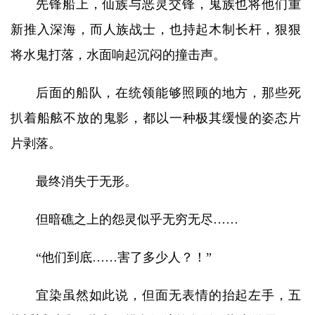
先锋船上，仙族与恶灵交锋，鬼族也将他们重
新推入深海，而人族战士，也持起木制长杆，狠狠
将水鬼打落，水面响起沉闷的撞击声。
后面的船队，在统领能够照顾的地方，那些死
扒着船舷不放的鬼影，都以一种极其缓慢的姿态片
片剥落。
最终消失于无形。
但暗礁之上的怨灵似乎无穷无尽……
“他们到底……害了多少人？！”
宜染虽然如此说，但面无表情的抬起左手，五