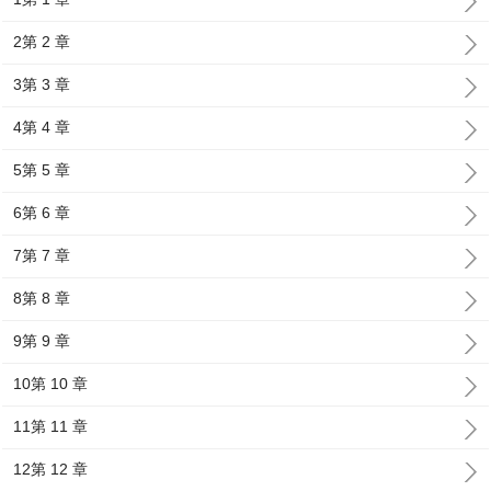
2第 2 章
3第 3 章
4第 4 章
5第 5 章
6第 6 章
7第 7 章
8第 8 章
9第 9 章
10第 10 章
11第 11 章
12第 12 章