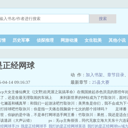
搜索
言情
历史军事
侦探推理
网游动漫
女生耽美
其他小说
是正经网球
动 作：
加入书架
、
章节目录
4-14 09:16:37
最新章节：
25县大赛
cp大女主修仙爽文《[文野]在死屋之鼠搞革命》在俄国掀起赤色洪流的那些年
死了，还是在最无理取闹的车祸上 来到新世界的钟钰成为了竹取弥川，面对
七濑遥和橘真琴：和我们一起游泳吧竹取弥川：美男鱼是你们，我不会成为
起打排球吧竹取弥川：你是指一天痛击我脑袋十七次的那个排球吗？ 足球番
阿世，你缺的是中场，不是单打网球选手网王番：竹取弥川：果然，我还是适合
应该逃训（大声认错） ps：无cp主角很强，同代无敌立海大关东十六连
经网球手29
我是正经网球手
我打的是正经网球英语
我打的是正经网球by域九