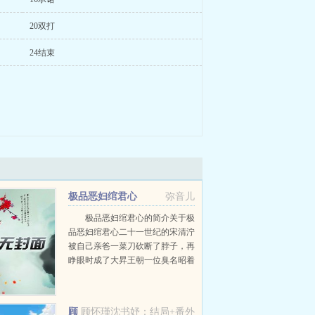
20双打
24结束
极品恶妇绾君心
弥音儿
极品恶妇绾君心的简介关于极
品恶妇绾君心二十一世纪的宋清泞
被自己亲爸一菜刀砍断了脖子，再
睁眼时成了大昇王朝一位臭名昭着
的极品恶妇。这恶妇是莫家大郎的
童养媳，却心悦未婚夫的弟弟。恶
妇脾气暴躁且品德败坏整天作天作
顾
顾怀瑾沈书妤：结局+番外