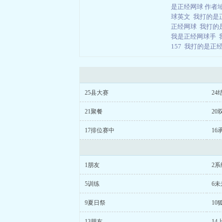
是正经网球 作者
球英文
我打的是
正经网球
我打的
我是正经网球手
157
我打的是正经
25县大赛
24
21聚餐
20
17排位赛中
16
1朋友
2系
5训练
6未
9夏日祭
10
13朋友
14