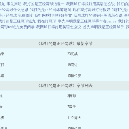
域九
事先声明
我打的是正经网球洁世一
我网球打得很好用英语怎么说
我打的
正经网球什么意思
我打的是正经网球笔趣阁
现在我打网球打得很好
我打的是
是正经网球 免费阅读
我打网球打得很好英文
我网球打的很好用英语怎么说
事
我打的是正经网球域九
我在打网球
事先声明我是正经网球手作者derive
我打
网球by域九免费阅读
我网球打得好用英语怎么说
首先声明我是正经网球手
《我打的是正经网球》最新章节
结束
23初战
双打
19商讨
承诺
15排位赛
《我打的是正经网球》章节列表
统
3网球
来
7双子
狐狸
11立海大
上学日
15排位赛