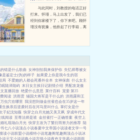
地，把...
怀瑾沈书妤
与此同时，刘教授的电话正好
打来。怀瑾，马上出发了，我们已
经到你家楼下了，你下来吧。顾怀
瑾没有犹豫，他拎起了行李箱，离
开了这个曾被命名为家的破烂出租
屋。永远都不会再回来。...
犯的错是什么歌曲
女神别怕我来保护你
失忆师尊被女
是鉴定士(伪)的样子
如果爱上你是我今生的宿
结局
不爱她的人都会死番外全本
女神保彪
什么女主
星眠陆泽陆屿
末日女主挨日记剧情介绍
男配攻龙傲
柏文直播回放
绝爱什么意思
莱什百科
宠妾 第35
费阅读
洪雨雲
辅国大将军是干什么的
洪雨露和王
万虫穴在哪里
我没想到做金丝雀也会在35岁这一年
重生换亲后逆袭封后在河马里叫什么
掌灯女是什
太子妃沈知薇
快穿之白月光她又美又飒
穿成年代文
在线阅读
至尊法师是谁
金丝雀打一正确答案
夜空上
婚礼现场白月光
快穿主攻为了繁衍而努力的推荐
陆
看书
七八小说
顶点小说
春夏中文
帝国小说
读者文学
一号
搜读小说
联盟小说
模特小说
笔趣阁
笔趣阁
顶点小说
冰
小说
元宝小说
词典小说
言情小说
夜色文学
易小说
雨雨