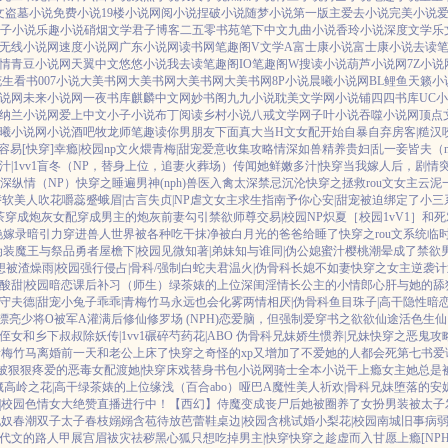
文
盗墓小说
免费小说
19楼小说
网阅小说
捏破小说
随梦小说
第一版主
爱去小说
完美小说
子小说
乐趣小说
硝烟文学
君子博客
二五零书苑
笔下中文
九曲小说
香玲小说
深度文学
乐
无线小说网
速度小说网
广东小说网
读书网
笔趣阁V
文学A
富士康小说
富士康小说
去读
情
青豆小说网
天翼中文
悠悠小说
我去读
笔趣阁IO
笔趣阁W
搜读小说
葫芦小说网
7Z小说
花生看书
007小说
大美书网
大美书网
大美书网
大美书网
8P小说
晨曦小说网
BL鲤鱼
天籁小
说网
未来小说网
一夜书库
麒麟中文网
妙书阁
九九小说
耽美文学网
小说铺
四四书库
UC
纳兰小说网
爱上中文
小子小说
布丁阅读
乡村小说
八戒文学网
子叶小说
吞噬小说网
顶点
曦小说网
小说酒吧
牧龙师
笔趣读
你男朋友下面真大
当H文女配开始自暴自弃
房客|糙汉
容易[快穿]
幸瘾|校园np
文火煨青梅|甜宠
爱意收集攻略
情深如兽
精养贵妇|乱
一妾皆夫（n
|1vv1
盲冬（NP，替身上位，追妻火葬场）
传闻她鲜嫩多汁|快穿
当我嫁人后，剧情
深
纵情（NP）
快穿之睡遍男神(nph)
兽医
入禽太深
禁忌沉沦
快穿之拯救rou文女主
云泥
娇软美人
吹花嚼蕊
蹙蛾眉|古言
失贞|NP
虐文女主求生指南
予你心安|甜宠
被迫绑定了小三
茶穿成炮灰女配
穿成男主的炮灰前妻
勾引禁欲师尊
交易|校园NP
炽夏［校园1vV1］
和死
艳嫁录
暗引力
穿进兽人世界被各种吃干抹净
被白月光的爸爸给睡了
快穿之rou文系统
临
伪装魔王与祭品勇者
屋檐下|校园
见微知著|弟妹
知与谁同|伪公媳
蜜汁樱桃
潮晕
成了禁欲
想被渣
燥雨|校园
强行侵占|骨科/强制
白蛇夫君
温火|伪骨科
长媳不如妻
快穿之女主逆袭计
酸甜|校园暗恋
课后补习（师生）
绿茶婊的上位
深闺淫情
长公主的小情郎
心肝与她的舔
守夫德|甜宠
小兔子乖乖|青梅竹马
永远也会化雾
两情相厌|伪骨科
鱼目珠子|高干
隐性暗
漂亮少将O被军A灌满后
修仙修罗场 (NPH)
恋爱脑，但强制爱
穿书之欲欲仙途
活色生仙
侄女和乡下叔叔
除妖传|1vv1
碾碎芍药花|ABO 伪骨科兄妹
娇生惯养|兄妹
快穿之恶鬼攻
青梅竹马
离婚前一天和老公上床了
快穿之奇怪的xp又增加了
不爱她的人都会死
第七书
爱
被狠狠疼爱的恶毒女配
渡她|快穿
床戏替身
书包小说网
骑士全本小说
干上瘾
女主她总是被
藏
高岭之花|高干
绿茶婊的上位
缘浅（百合abo）哑巴A
魔性美人
祈欢|骨科兄妹
堕落的安妮
|校园
色情女大绝赞直播进行中！
【西幻】侍魔
变成丧尸后她被圈养了
女扮男装被太子
妃奴
春潮
双子太子
春枝嫋嫋
含苞待放
芭蕾鞋
桌边|校园
含桃
试婚
小梨花|校园
南城旧事
病
代文的路人甲
展宫眉
袚灾祛秽
黑心狐只想吃掉男主|快穿
快穿之趁虚而入
甘愿上瘾[NPH