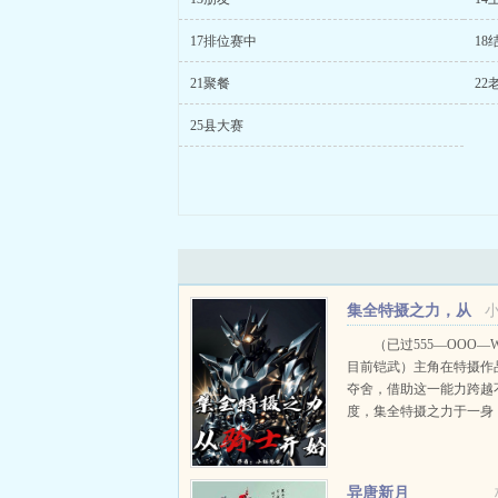
17排位赛中
18
21聚餐
22
25县大赛
集全特摄之力，从
骑士开始
（已过555—OOO—
目前铠武）主角在特摄作
夺舍，借助这一能力跨越
度，集全特摄之力于一身
一世被怪兽踩死第二世成
填饱肚子第三世给牙血鬼
又嘎了。直到第七次夺舍FA
异唐新月