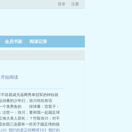
登录
注册
会员书架
阅读记录
、
开始阅读
好不容易成为温网男单冠军的钟钰就
运动番的少年们，弥川对此有话
下一个美男鱼的 排球番：宫双子：
：洁世一：弥川，要和我一起踢足球
立海大美人部长：？竹取弥川：对不
霸全国三连霸有一些关于踢足球的描
105
我打的是正经网球TXT
我打的