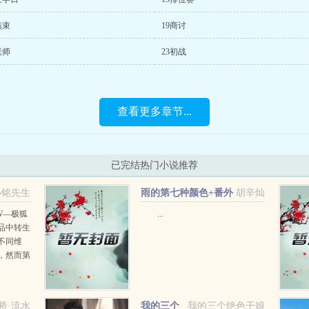
结束
19商讨
老师
23初战
查看更多章节...
已完结热门小说推荐
小铭先生
雨的第七种颜色+番外
胡辛灿
W—极狐
...
品中转生
不同维
，然而第
功让霍拉
送外卖，
...
桥·流水
我的三个
我的三个绝色干娘