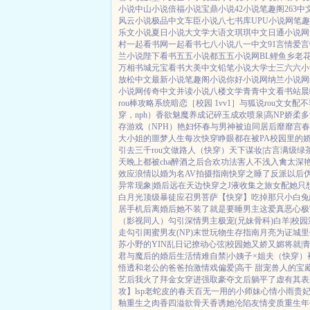
小说
中山小说
倍福小说
宝鼎小说
42小说
笔趣阁
263中
风云小说
极品中文
车臣小说
八七书库
UPU小说网
笔趣
乐文小说
夏日小说
大文学
大语文
琪琪中文
日通小说网
村
一起看书网
一起看书
七八小说
八一中文
91言情
爱言
兰小说
陛下看书
五五小说都
五五小说网
BL鲤鱼乡
老
万相书城
元宝看书
大美中文
铅笔小说
大学士
三六六小
放松中文
最新小说
笔趣阁小说
你好小说网
纳兰小说网
小说网
传奇中文
并读小说
八楼文学
青青中文
看书站
晨
rou棒攻略系统
暗恋［校园 1vv1］
与狐说
rou文女配不
穿，nph）
香欲
魅魔养成记
碎玉成欢
喷泉|高NP
娇柔多汁
存游戏（NPH）
艳妇怀春
与男神被迫同居后
靡靡宫春
大小姐的噩梦人生
每次快穿睁眼都在被PA
校园里的
引
去三千rou文做路人（快穿）
天下谋妆|古言
满级绿
天晚上都被cha
醉酒之后
合欢功法害人不浅
入禽太深
效应
浪情
以婚为名
AV拍摄指南
快穿之睡了反派以后
异常现象|婚后
远在天边
快穿之J液收集之旅
女配她只
白月光
顶级暴徒
应召男菩萨
【快穿】吃掉那只小白兔
居手机后
离婚后她不装了
就是要睡男主
这爱真恶心
极
（影视同人）勾引深情男主
极宠(兄妹骨科)
白羊|校园
走
勾引闺蜜男友(NP)
末世玩物生存指南
月亮为证
城里
苏小野的YIN乱日记
撩动心弦|校园
她又娇又媚
将就|
君与魔后的婚后生活
情难自禁|小姨子×姐夫
（快穿）
悟透
和老公的爸爸拍激情戏
偏爱|高干 甜宠
兽人的宝
艺后我火了
拜金女穿进强取豪夺文后躺平了
虚有其表
攻】lsp老蛇皮的春天
百无一用的小师妹
心情小雨
贵
釉
重生之肉香四溢
欲骨天香
诱她沦陷
友情变质
重生年