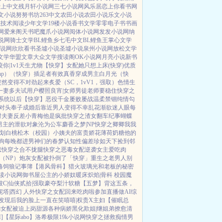
爱上中文
残月轩小说网
三七小说网
风乐居
恋上你看书网
文小说
努努书坊
263中文
农田小说
农田小说
乐文小说
笔
技术阅读
少年文学
19楼小说
香书文学
零零电子书
书画
网
爱来阁
天书吧
魔爪小说网
阅体小说网
发发小说网
纳
说网
骑士文学
BL鲤鱼乡
七毛中文
BL鲤鱼王
掌心文学
小说网
欣欣看书
圣墟小说
圣墟小说
泉州小说网
放松文学
文学
华盟文章
大众文学
搜读阁
OK小说网
月亮小说
新书
咬你|1v1
天生尤物【快穿】
女配她只想上床(快穿)
优质
p）
（快穿）插足者
有效真香
穿成男主白月光（快
突然变得不对劲起来
炙爱（SC，1vV1，强取）
色情生
一妻多夫试用户
樱照良宵|女师男徒
老师要稳住
快穿之
系统以后【快穿】
恶役千金屡败屡战
温柔禁锢
纯情勾
对头奉子成婚后
靠近男人变得不幸
乱花渐欲迷人眼
每
时夫妻
反差小青梅
他是疯批
快穿之渣女翻车纪事
蝴蝶
男主的泄欲对象
沦为公车
麝香之梦|NP
快穿之卿卿我我
划
白桃松木（校园）
小姨夫的富贵娇花
薄荷奶糖
他的
狗
每晚都进男神们的春梦
认知性偏差
珍如天下
捡到邻
恋
快穿之合不拢腿
快穿之恶毒女配逆袭
女主爱吃肉
（NP）
炮灰女配被扑倒了「快穿」
重生之老男人别
略
饲狼记事簿
【港风骨科】猎火
玻璃光
和老板的秘密
读小说网
御书屋
公主的小娇奴
暖床
炽焰|骨科 校园
魔
C|仙侠
贰拾|强取豪夺
梨汁软糖
【五梦】背这五条，
塔|西幻 人外
快穿之女配回来吃肉啦
参加直播做AI综
发现后
我的脸上一直在笑嘻嘻|权贵X主妇
【催眠总
弱女配被迫上岗
甜源
各种病娇黑化
欺姐|继姐弟
撩愈
清
]
【星际abo】洛希极限
19k小说网
快穿之拯救痴情男