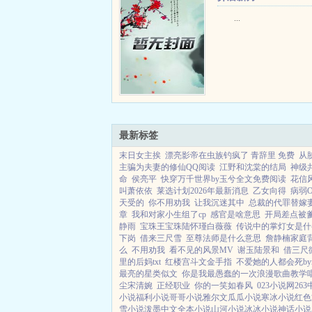
...
最新标签
末日女主挨
漂亮影帝在虫族钓疯了 青辞里 免费
从
主骗为夫妻的修仙QQ阅读
江野和沈棠的结局
神级
命
侯亮平
快穿万千世界by玉兮全文免费阅读
花信
叫萧依依
莱选计划2026年最新消息
乙女向得
病弱
天受的
你不用劝我
让我沉迷其中
总裁的代罪替嫁
章
我和对家小生组了cp
感官是啥意思
开局差点被
静雨
宝珠王宝珠陆怀瑾白薇薇
传说中的掌灯女是什
下岗
借来三尺雪
至尊法师是什么意思
詹静楠家庭
么
不用劝我
看不见的风景MV
谢玉陆景和
借三尺
里的后妈txt
红楼宫斗文金手指
不爱她的人都会死byr
最亮的星类似文
你是我最愚蠢的一次浪漫歌曲教学
尘宋清婉
正经职业
你的一笑如春风
023小说网
26
小说
福利小说
哥哥小说
雅尔文
瓜瓜小说
寒冰小说
红色
雪小说
泼墨中文
全本小说
山河小说
冰冰小说
神话小说