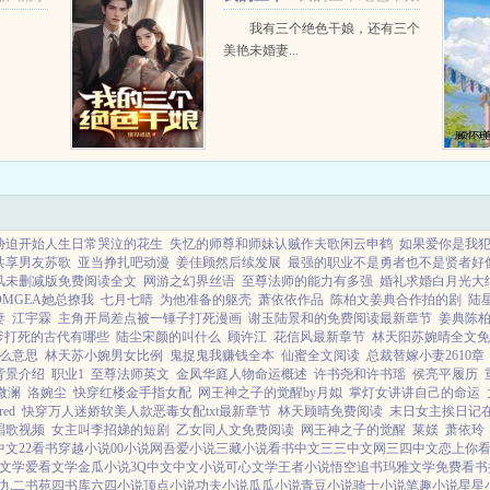
绝色干娘
我有三个绝色干娘，还有三个
美艳未婚妻...
胁迫开始人生日常哭泣的花生
失忆的师尊和师妹认贼作夫歌闲云申鹤
如果爱你是我
共享男友苏歌
亚当挣扎吧动漫
姜佳顾然后续发展
最强的职业不是勇者也不是贤者好像
风未删减版免费阅读全文
网游之幻界丝语
至尊法师的能力有多强
婚礼求婚白月光大
OMGEA她总撩我
七月七晴
为他准备的躯壳
萧依依作品
陈柏文姜典合作拍的剧
陆
妻
江宇霖
主角开局差点被一锤子打死漫画
谢玉陆景和的免费阅读最新章节
姜典陈
爹打死的古代有哪些
陆尘宋颜的叫什么
顾许江
花信风最新章节
林天阳苏婉晴全文免
么意思
林天苏小婉男女比例
鬼捉鬼我赚钱全本
仙蜜全文阅读
总裁替嫁小妻2610章
背景介绍
职业1
至尊法师英文
金凤华庭人物命运概述
许书尧和许书瑶
侯亮平履历
微澜
洛婉尘
快穿红楼金手指女配
网王神之子的觉醒by月姒
掌灯女讲讲自己的命运
ed
快穿万人迷娇软美人款恶毒女配txt最新章节
林天顾晴免费阅读
末日女主挨日记
唱歌视频
女主叫李招娣的短剧
乙女同人文免费阅读
网王神之子的觉醒
莱媄
萧依玲
3中文
22看书
穿越小说
00小说网
吾爱小说
三藏小说
看书中文
三三中文网
三四中文
恋上你
文学
爱看文学
金瓜小说
3Q中文
中文小说
可心文学
王者小说
悟空追书
玛雅文学
免费看书
九二书苑
四书库
六四小说
顶点小说
功夫小说
瓜瓜小说
青豆小说
骑士小说
笔趣小说
星星