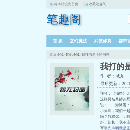
将本站设为首页
收藏笔趣阁
笔趣阁
首 页
玄幻魔法
武侠修真
都市
青豆小说
>其他小说>
我打的是正经网球
我打的
作 者：域九
最后更新：2026-0
预收：《仙祭》无
这样莫名其妙的
说： 游泳番：
小弥川，我们一
吗？竹取弥川：
起，部长！我不
写
事先声明我是正