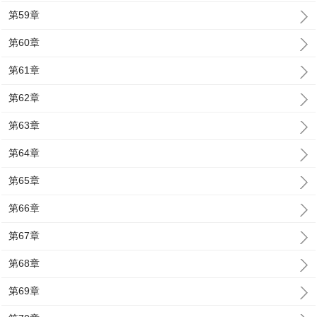
第59章
第60章
第61章
第62章
第63章
第64章
第65章
第66章
第67章
第68章
第69章