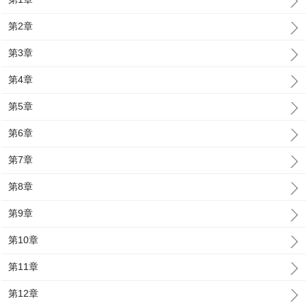
第2章
第3章
第4章
第5章
第6章
第7章
第8章
第9章
第10章
第11章
第12章