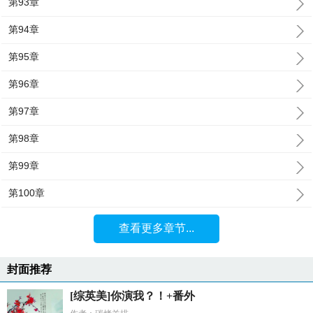
第93章
第94章
第95章
第96章
第97章
第98章
第99章
第100章
查看更多章节...
封面推荐
[综英美]你演我？！+番外