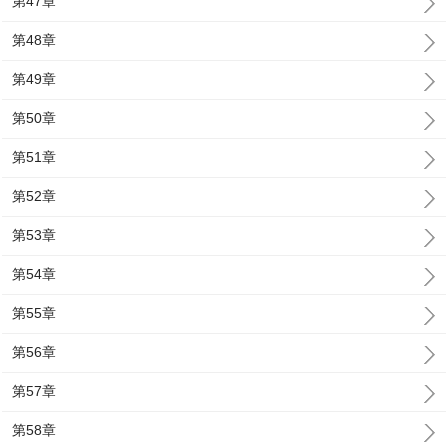
第47章
第48章
第49章
第50章
第51章
第52章
第53章
第54章
第55章
第56章
第57章
第58章