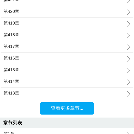
第420章
第419章
第418章
第417章
第416章
第415章
第414章
第413章
查看更多章节...
章节列表
第1章