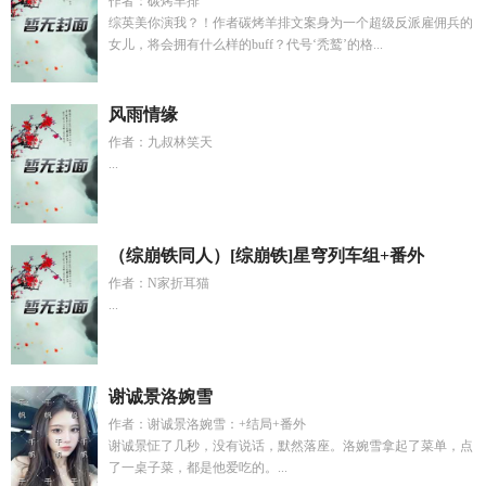
作者：碳烤羊排
综英美你演我？！作者碳烤羊排文案身为一个超级反派雇佣兵的
女儿，将会拥有什么样的buff？代号‘秃鹫’的格...
风雨情缘
作者：九叔林笑天
...
（综崩铁同人）[综崩铁]星穹列车组+番外
作者：N家折耳猫
...
谢诚景洛婉雪
作者：谢诚景洛婉雪：+结局+番外
谢诚景怔了几秒，没有说话，默然落座。洛婉雪拿起了菜单，点
了一桌子菜，都是他爱吃的。...