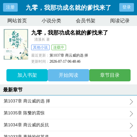
九零，我那功成名就的爹找来了
注册
登录
网站首页
小说分类
会员书架
阅读记录
九零，我那功成名就的爹找来了
清溪长 著
其他小说
连载中
最近更新：
第1037章 商云威的选 择
更新时间：
2026-07-17 06:48:46
加入书架
开始阅读
章节目录
最新章节
第1037章 商云威的选 择
第1035章 陈蘩的震惊
第1034章 商云威的反抗
第1033章 毒辣的何其道