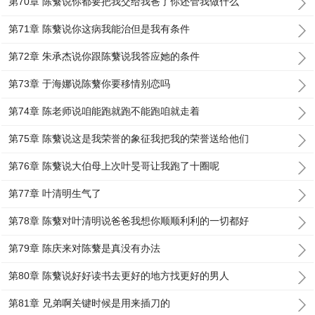
第70章 陈蘩说你都要把我交给我爸了你还管我做什么
第71章 陈蘩说你这病我能治但是我有条件
第72章 朱承杰说你跟陈蘩说我答应她的条件
第73章 于海娜说陈蘩你要移情别恋吗
第74章 陈老师说咱能跑就跑不能跑咱就走着
第75章 陈蘩说这是我荣誉的象征我把我的荣誉送给他们
第76章 陈蘩说大伯母上次叶旻哥让我跑了十圈呢
第77章 叶清明生气了
第78章 陈蘩对叶清明说爸爸我想你顺顺利利的一切都好
第79章 陈庆来对陈蘩是真没有办法
第80章 陈蘩说好好读书去更好的地方找更好的男人
第81章 兄弟啊关键时候是用来插刀的