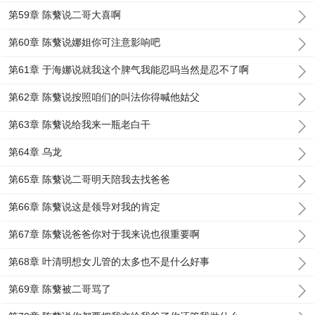
第59章 陈蘩说二哥大喜啊
第60章 陈蘩说娜姐你可注意影响吧
第61章 于海娜说就我这个脾气我能忍吗当然是忍不了啊
第62章 陈蘩说按照咱们的叫法你得喊他姑父
第63章 陈蘩说给我来一瓶老白干
第64章 乌龙
第65章 陈蘩说二哥明天陪我去找爸爸
第66章 陈蘩说这是领导对我的肯定
第67章 陈蘩说爸爸你对于我来说也很重要啊
第68章 叶清明想女儿管的太多也不是什么好事
第69章 陈蘩被二哥骂了