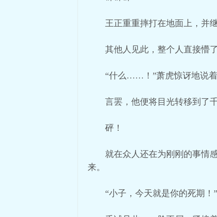
王正重重摔打在地面上，并
其他人见此，整个人直接懵
“什么……！”萧虎惊讶地说
言罢，他便将目光转移到了
砰！
就在众人还在为刚刚的事情
来。
“小子，今天就是你的死期！