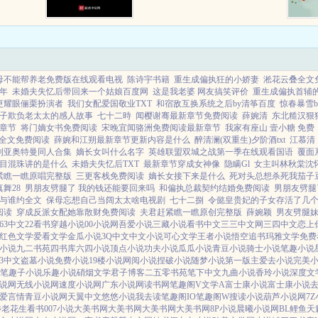
的天才之...
母不能帮养老免费版在线观看电视
陈诗宇书籍
重生成偏执狂的小娇妻
淞花云叠全文
年
未婚夫失忆后带回来一个姑娘百度网
这是我老婆 网友搞笑评价
重生成偏执首辅
更耀眼俪栗扮演者
我们女配爱国敬业TXT
和宿敌互换系统之后by清筝百度
惊春暴雪b
子欺负老太太的感人故事
七十二時
闻樱谢骞最新章节免费阅读
薛婉清
东北糙汉狠狠
章节
将门嫡女书免费阅读
宋晚宜闻骆洲免费阅读最新章节
我家有座山 壹小糖 免费
全文免费阅读
薛婉和江朔最新章节更新内容是什么
醉清澜(双重生)夕阶酒txt
江慕清
利亚奥特曼同人合集
嫡长女叫什么名字
英雄联盟双城之战第一季在线观看国语
覆面
目混珠讲的是什么
未婚夫失忆后TXT
最新章节穿成女神像
隐瞒Gl
女主叫林秋棠沈
紧瞧一瞧原唱完整版
三更客栈免费阅读
嫡长女接下来是什么
死对头总想杀死我茄子
舞28
男朋友劈腿了 我的钱还能要回来吗
和偏执总裁契约结婚免费阅读
男朋友劈腿
与谁约全文
保母忘想自己当阔太太啥电视剧
七十二捌
令懿皇贵妃的子女存活了几
阅读
穿成反派女配她靠散财免费阅读
夫君赶紧瞧一瞧原创完整版
薛婉颖
男友劈腿
263中文
22看书
穿越小说
00小说网
吾爱小说
三藏小说
看书中文
三三中文网
三四中文
恋上
红色文学
爱看文学
金瓜小说
3Q中文
中文小说
可心文学
王者小说
悟空追书
玛雅文学
免费
小说
九二书苑
四书库
六四小说
顶点小说
功夫小说
瓜瓜小说
青豆小说
骑士小说
笔趣小说
63中文
盗墓小说
免费小说
19楼小说
网阅小说
捏破小说
随梦小说
第一版主
爱去小说
完美
笔趣子小说
乐趣小说
硝烟文学
君子博客
二五零书苑
笔下中文
九曲小说
香玲小说
深度文
说网
无线小说网
速度小说网
广东小说网
读书网
笔趣阁V
文学A
富士康小说
富士康小说
爱言情
青豆小说网
天翼中文
悠悠小说
我去读
笔趣阁IO
笔趣阁W
搜读小说
葫芦小说网
7
乡
老花生看书
007小说
大美书网
大美书网
大美书网
大美书网
8P小说
晨曦小说网
BL鲤鱼
天