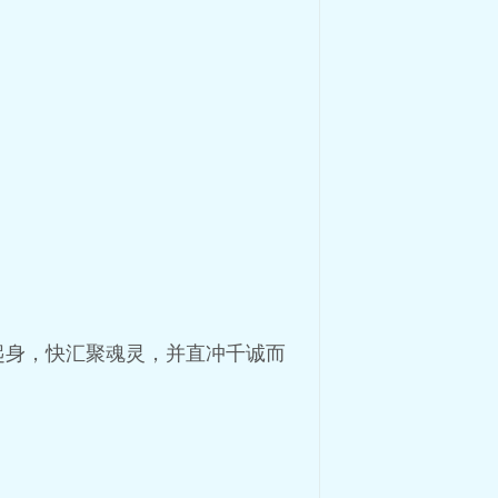
起身，快汇聚魂灵，并直冲千诚而