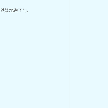
笙淡淡地说了句。