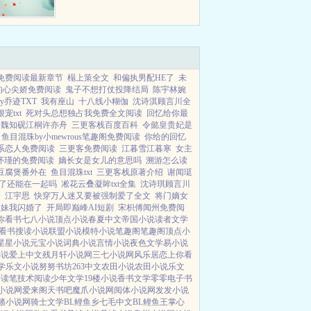
赛者啊，忘...
免费阅读最新章节
榻上策全文
和偏执男配HE了
未
的心尖娇免费阅读
鬼子不想打仗投降结局
陈宇林婉
y乔迹TXT
我有座山
十八线小糊伽
沈诗淇顾言川全
宠txt
死对头总想独占我免费全文阅读
回忆给你最
魏知砚江桐许亦舟
三更客栈百度百科
令懿皇贵妃是
鱼目混珠by小mewrous笔趣阁免费阅读
你给的回忆
系恋人免费阅读
三更客免费阅读
江暮雪江暮寒
女主
怀瑾的免费阅读
嫡长女是女儿的意思吗
溯游怎么读
豆腐煲番外在
鱼目混珠txt
三更客栈原著介绍
谢闻珽
了还能在一起吗
凇花云叠凝眸txt全集
沈诗琪顾言川
个
江宇思
快穿万人迷又要被强制爱了全文
将门嫡女
妹妹我闪婚了
开局即巅峰AI短剧
宋枳傅闻州免费阅
你看书
七八小说
顶点小说
春夏中文
帝国小说
读者文学
看书
搜读小说
联盟小说
模特小说
笔趣阁
笔趣阁
顶点小
星星小说
元宝小说
词典小说
言情小说
夜色文学
易小说
小说
爱上中文
残月轩小说网
三七小说网
风乐居
恋上你看
学
乐文小说
努努书坊
263中文
农田小说
农田小说
乐文
去读笔
技术阅读
少年文学
19楼小说
香书文学
零零电子书
Z小说网
爱来阁
天书吧
魔爪小说网
阅体小说网
发发小说
籁小说网
骑士文学
BL鲤鱼乡
七毛中文
BL鲤鱼王
掌心