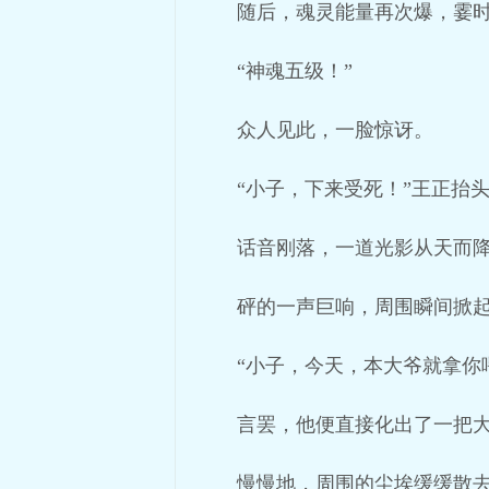
随后，魂灵能量再次爆，霎
“神魂五级！”
众人见此，一脸惊讶。
“小子，下来受死！”王正抬
话音刚落，一道光影从天而
砰的一声巨响，周围瞬间掀
“小子，今天，本大爷就拿你
言罢，他便直接化出了一把
慢慢地，周围的尘埃缓缓散