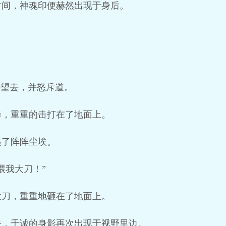
时间，神魂印便赫然出现于身后。
头望去，并怒斥道。
降，重重的击打在了地面上。
起了阵阵尘埃。
喂我大刀！”
大刀，重重地砸在了地面上。
去，千诚的身影再次出现于视野里边。