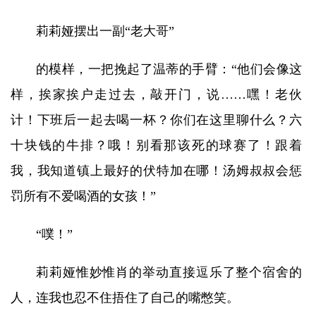
莉莉娅摆出一副“老大哥”
的模样，一把挽起了温蒂的手臂：“他们会像这
样，挨家挨户走过去，敲开门，说……嘿！老伙
计！下班后一起去喝一杯？你们在这里聊什么？六
十块钱的牛排？哦！别看那该死的球赛了！跟着
我，我知道镇上最好的伏特加在哪！汤姆叔叔会惩
罚所有不爱喝酒的女孩！”
“噗！”
莉莉娅惟妙惟肖的举动直接逗乐了整个宿舍的
人，连我也忍不住捂住了自己的嘴憋笑。