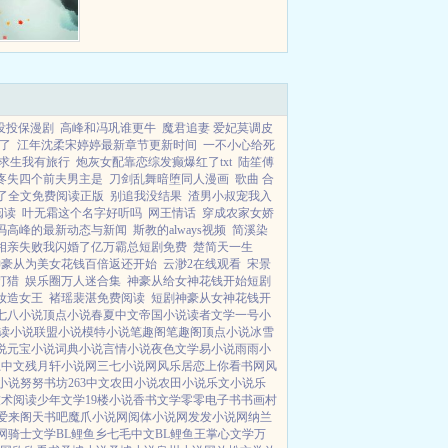
没投保漫剧
高峰和冯巩谁更牛
魔君追妻 爱妃莫调皮
了
江年沈柔宋婷婷最新章节更新时间
一不小心给死
求生我有旅行
炮灰女配靠恋综发癫爆红了txt
陆笙傅
疼失四个前夫男主是
刀剑乱舞暗堕同人漫画
歌曲 合
了全文免费阅读正版
别追我没结果
渣男小叔宠我入
阅读
叶无霜这个名字好听吗
网王情话
穿成农家女娇
冯高峰的最新动态与新闻
斯教的always视频
简溪染
相亲失败我闪婚了亿万霸总短剧免费
楚简天一生
神豪从为美女花钱百倍返还开始
云渺2在线观看
宋景
打猎
娱乐圈万人迷合集
神豪从给女神花钱开始短剧
妀造女王
褚瑶裴湛免费阅读
短剧神豪从女神花钱开
七八小说
顶点小说
春夏中文
帝国小说
读者文学
一号小
读小说
联盟小说
模特小说
笔趣阁
笔趣阁
顶点小说
冰雪
说
元宝小说
词典小说
言情小说
夜色文学
易小说
雨雨小
上中文
残月轩小说网
三七小说网
风乐居
恋上你看书网
风
小说
努努书坊
263中文
农田小说
农田小说
乐文小说
乐
技术阅读
少年文学
19楼小说
香书文学
零零电子书
书画村
爱来阁
天书吧
魔爪小说网
阅体小说网
发发小说网
纳兰
网
骑士文学
BL鲤鱼乡
七毛中文
BL鲤鱼王
掌心文学
万