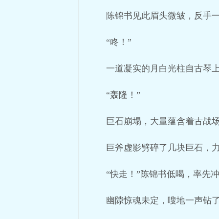
陈锦书见此眉头微皱，反手一
“咚！”
一道凝实的月白光柱自古琴
“轰隆！”
巨石崩塌，大量蕴含着古战
巨斧虚影劈碎了几块巨石，
“快走！”陈锦书低喝，率先
幽隙惊魂未定，嗖地一声钻