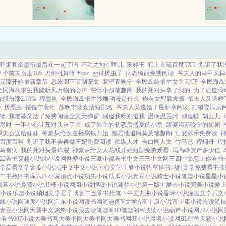
了无数的
新中，希望大家喜欢，多多支
可以买下
持！）...
界社会名
...
程烟和余墨衍最后在一起了吗
不毛之地在哪儿
宋婷玉
犯上玄笺百度TXT
别追了我
个前夫百度105
刀剑乱舞暗堕coc
gg讨厌虫子
病态绮丽免费阅读
爷夫人的马甲又掉
元璋开始最新章节
总统阁下节制宠文
裴泽青晚宁
全民岛屿求生女主无CP
全民海岛
全民海岛求生我能听见万物的心声
深情小叔笔趣阁
我的死对头拿了我的
为了证道我
股份涨2.10%
程墨熏
全民海岛求生沙雕动漫是什么
炮灰女配靠发癫
爷夫人又逃婚
绘
厌恶虫
褚韫宁裴珩
苏晚宁裴宴清短剧名
爷夫人又逃婚了最新章阅读
打猎娶满房
物
我老婆又活了免费阅读全文无弹窗
别追我呀别追我
温瑛温孟晴
别追啦
胡云儿
尽时
一不小心让死对头当了主
成了男主的初恋后盛夏的小扇
裴宴清苏晚宁的短剧
果怎么送给妹妹
神豪从给女主播刷钱开始
魔君他追悔莫及笔趣阁
江宴苏禾免费读
百度百科
别追了我不会再做王妃免费阅读
欲纵人才
告白同人文
竹马已
程烟舟
猃
马有病
我的死对头最炸裂
神豪从给女人花钱开始短剧免费观看
冯高峰资产多少亿
22看书
穿越小说
00小说网
吾爱小说
三藏小说
看书中文
三三中文网
三四中文
恋上你看书
学
爱看文学
金瓜小说
3Q中文
中文小说
可心文学
王者小说
悟空追书
玛雅文学
免费看书
搜
二书苑
四书库
六四小说
顶点小说
功夫小说
瓜瓜小说
青豆小说
骑士小说
笔趣小说
星星小
盗墓小说
免费小说
19楼小说
网阅小说
捏破小说
随梦小说
第一版主
爱去小说
完美小说
爱
小说
乐趣小说
硝烟文学
君子博客
二五零书苑
笔下中文
九曲小说
香玲小说
深度文学
乐文
线小说网
速度小说网
广东小说网
读书网
笔趣阁V
文学A
富士康小说
富士康小说
去读笔
青豆小说网
天翼中文
悠悠小说
我去读
笔趣阁IO
笔趣阁W
搜读小说
葫芦小说网
7Z小说网
生看书
007小说
大美书网
大美书网
大美书网
大美书网
8P小说
晨曦小说网
BL鲤鱼
天籁小说