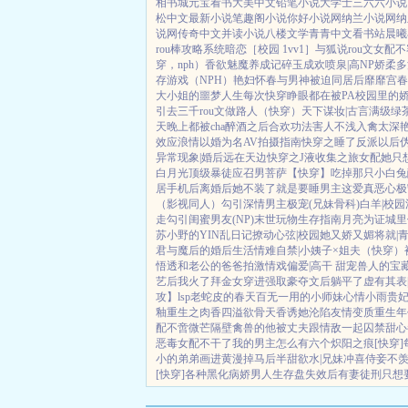
相书城
元宝看书
大美中文
铅笔小说
大学士
三六六小说
松中文
最新小说
笔趣阁小说
你好小说网
纳兰小说网
纳
说网
传奇中文
并读小说
八楼文学
青青中文
看书站
晨曦
rou棒攻略系统
暗恋［校园 1vv1］
与狐说
rou文女配不
穿，nph）
香欲
魅魔养成记
碎玉成欢
喷泉|高NP
娇柔多汁
存游戏（NPH）
艳妇怀春
与男神被迫同居后
靡靡宫春
大小姐的噩梦人生
每次快穿睁眼都在被PA
校园里的
引
去三千rou文做路人（快穿）
天下谋妆|古言
满级绿
天晚上都被cha
醉酒之后
合欢功法害人不浅
入禽太深
效应
浪情
以婚为名
AV拍摄指南
快穿之睡了反派以后
异常现象|婚后
远在天边
快穿之J液收集之旅
女配她只
白月光
顶级暴徒
应召男菩萨
【快穿】吃掉那只小白兔
居手机后
离婚后她不装了
就是要睡男主
这爱真恶心
极
（影视同人）勾引深情男主
极宠(兄妹骨科)
白羊|校园
走
勾引闺蜜男友(NP)
末世玩物生存指南
月亮为证
城里
苏小野的YIN乱日记
撩动心弦|校园
她又娇又媚
将就|
君与魔后的婚后生活
情难自禁|小姨子×姐夫
（快穿）
悟透
和老公的爸爸拍激情戏
偏爱|高干 甜宠
兽人的宝
艺后我火了
拜金女穿进强取豪夺文后躺平了
虚有其表
攻】lsp老蛇皮的春天
百无一用的小师妹
心情小雨
贵
釉
重生之肉香四溢
欲骨天香
诱她沦陷
友情变质
重生年
配
不啻微芒
隔壁禽兽的他
被丈夫跟情敌一起囚禁
甜心
恶毒女配不干了
我的男主怎么有六个
炽阳之痕
[快穿
小的弟弟画进黄漫掉马后
半甜欲水|兄妹
冲喜侍妾
不羡
[快穿]
各种黑化病娇男
人生存盘失效后
有妻徒刑
只想