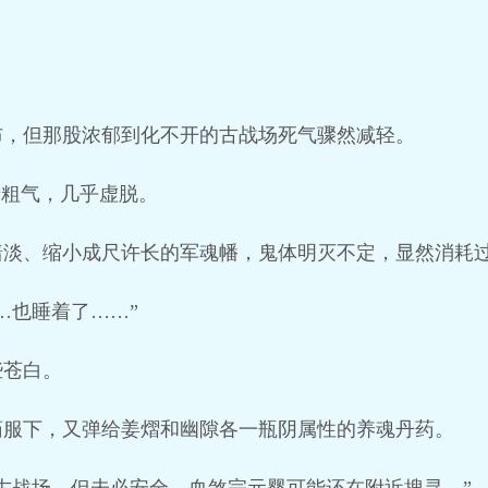
布，但那股浓郁到化不开的古战场死气骤然减轻。
着粗气，几乎虚脱。
黯淡、缩小成尺许长的军魂幡，鬼体明灭不定，显然消耗
…也睡着了……”
些苍白。
药服下，又弹给姜熠和幽隙各一瓶阴属性的养魂丹药。