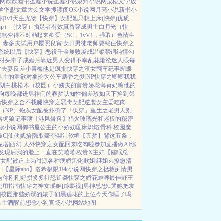
说网
欣欣看书
圣墟小说
圣墟小说
泉州小说网
放松文学
放
学
华盟文章
大众文学
搜读阁
OK小说网
月亮小说
新书小
|1v1
天生尤物【快穿】
女配她只想上床(快穿)
优质
p）
（快穿）插足者
有效真香
穿成男主白月光（快
突然变得不对劲起来
炙爱（SC，1vV1，强取）
色情生
一妻多夫试用户
樱照良宵|女师男徒
老师要稳住
快穿之
系统以后【快穿】
恶役千金屡败屡战
温柔禁锢
纯情勾
对头奉子成婚后
靠近男人变得不幸
乱花渐欲迷人眼
每
时夫妻
反差小青梅
他是疯批
快穿之渣女翻车纪事
蝴蝶
男主的泄欲对象
沦为公车
麝香之梦|NP
快穿之卿卿我我
划
白桃松木（校园）
小姨夫的富贵娇花
薄荷奶糖
他的
狗
每晚都进男神们的春梦
认知性偏差
珍如天下
捡到邻
恋
快穿之合不拢腿
快穿之恶毒女配逆袭
女主爱吃肉
（NP）
炮灰女配被扑倒了「快穿」
重生之老男人别
略
饲狼记事簿
【港风骨科】猎火
玻璃光
和老板的秘密
读小说网
御书屋
公主的小娇奴
暖床
炽焰|骨科 校园
魔
C|仙侠
贰拾|强取豪夺
梨汁软糖
【五梦】背这五条，
塔|西幻 人外
快穿之女配回来吃肉啦
参加直播做AI综
发现后
我的脸上一直在笑嘻嘻|权贵X主妇
【催眠总
弱女配被迫上岗
甜源
各种病娇黑化
欺姐|继姐弟
撩愈
清
]
【星际abo】洛希极限
19k小说网
快穿之拯救痴情男
与你刚刚好
拼多多社恐逆袭
快穿之娇花难养
最佳野王
使用指南
快穿之神女瑶姬
[综影视]男神总想C哭她
把发
|校园
那些娇弱的婊子们
黑莲花的上位
今天你睡了吗
男主
酒醒前想念小狗
官场小说
网站地图