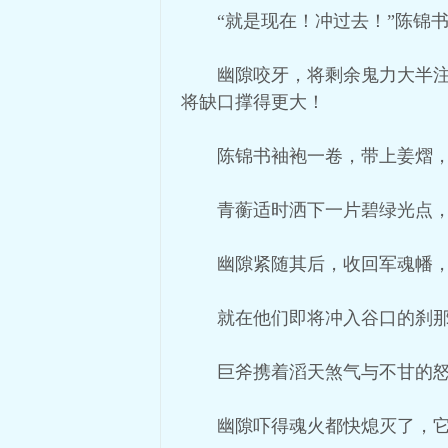
“就是现在！冲过去！”陈锦
幽隙咬牙，将剩余鬼力大半
将缺口撑得更大！
陈锦书袖袍一卷，带上姜熠
青蘅适时洒下一片碧绿光点
幽隙紧随其后，收回军魂幡
就在他们即将冲入谷口的刹
巨斧携着滔天煞气与不甘的
幽隙吓得魂火都快熄灭了，