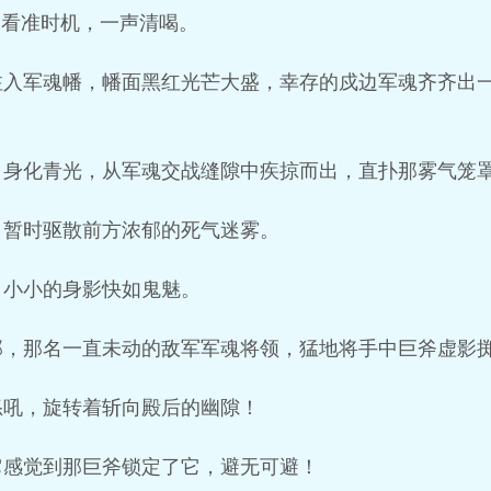
书看准时机，一声清喝。
注入军魂幡，幡面黑红光芒大盛，幸存的戍边军魂齐齐出
，身化青光，从军魂交战缝隙中疾掠而出，直扑那雾气笼
，暂时驱散前方浓郁的死气迷雾。
，小小的身影快如鬼魅。
那，那名一直未动的敌军军魂将领，猛地将手中巨斧虚影
怒吼，旋转着斩向殿后的幽隙！
它感觉到那巨斧锁定了它，避无可避！