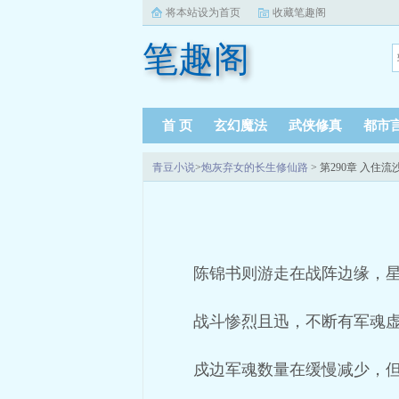
将本站设为首页
收藏笔趣阁
笔趣阁
首 页
玄幻魔法
武侠修真
都市
青豆小说
>
炮灰弃女的长生修仙路
> 第290章 入住
陈锦书则游走在战阵边缘，
战斗惨烈且迅，不断有军魂
戍边军魂数量在缓慢减少，