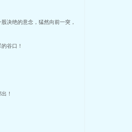
一股决绝的意念，猛然向前一突，
罩的谷口！
掷出！