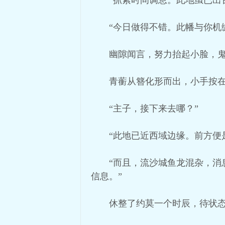
“抓紧时间调息。此地虽已出
“今日做得不错。此幡与你机
幽隙闻言，努力抬起小脸，
青蘅从簪化形而出，小手按
“主子，接下来去哪？”
“此地已近西域边缘。前方便
“而且，流沙城鱼龙混杂，
信息。”
休整了约莫一个时辰，待状