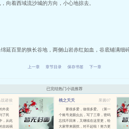
鬼，向着西域流沙城的方向，小心地掠去。
条绵延百里的狭长谷地，两侧山岩赤红如血，谷底铺满细
上一章
章节目录
保存书签
下一章
已完结热门小说推荐
战诸侯
桃之夭夭
果酱07
的外卖
要很多爱，做很多爱。（第一
到了民
个账号龙眼幺幺，写了三章，密码
中，从此
忘找不回来，又继续在这里更，给
的吉凶祸
大家带来困扰，对不起啦！努力更