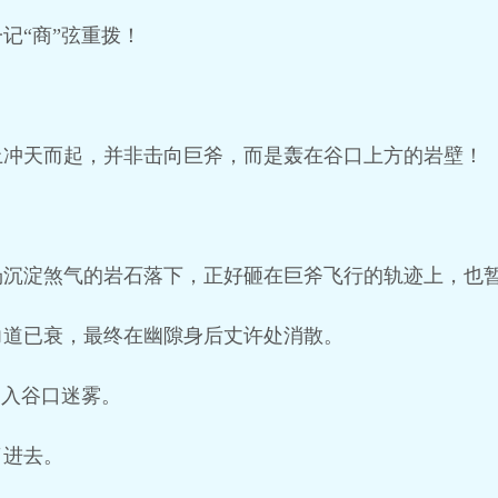
记“商”弦重拨！
上冲天而起，并非击向巨斧，而是轰在谷口上方的岩壁！
场沉淀煞气的岩石落下，正好砸在巨斧飞行的轨迹上，也
力道已衰，最终在幽隙身后丈许处消散。
冲入谷口迷雾。
了进去。