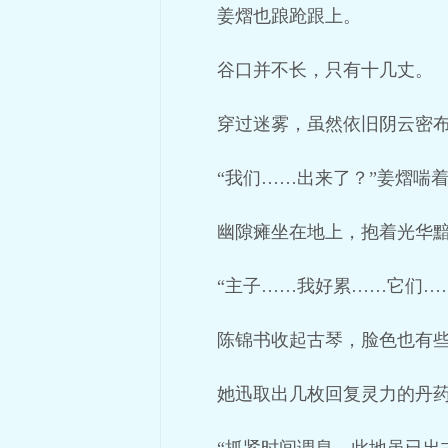
姜熠也踉跄跟上。
谷口并不长，只有十几丈。
穿过迷雾，虽然依旧阴云密
“我们……出来了？”姜熠喘
幽隙瘫坐在地上，抱着光华
“主子……我好累……它们…
陈锦书收起古琴，脸色也有
她迅取出几枚回复灵力的丹