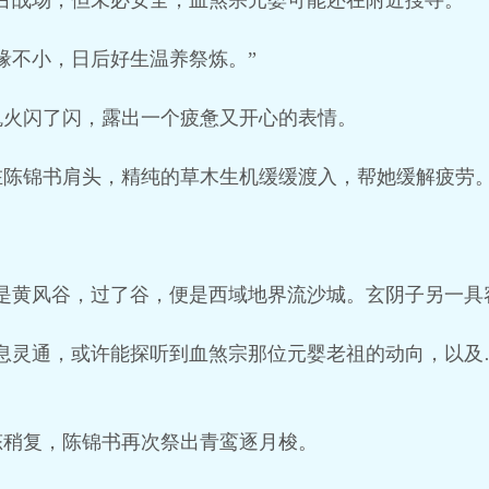
古战场，但未必安全，血煞宗元婴可能还在附近搜寻。”
缘不小，日后好生温养祭炼。”
鬼火闪了闪，露出一个疲惫又开心的表情。
在陈锦书肩头，精纯的草木生机缓缓渡入，帮她缓解疲劳
是黄风谷，过了谷，便是西域地界流沙城。玄阴子另一具
消息灵通，或许能探听到血煞宗那位元婴老祖的动向，以及
态稍复，陈锦书再次祭出青鸾逐月梭。