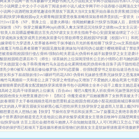
网
未来小说网
一夜书库
麒麟中文网
妙书阁
九九小说
耽美文学网
小说铺
四四书库
UC小
兰小说网
爱上中文
小子小说
布丁阅读
乡村小说
八戒文学网
子叶小说
吞噬小说网
顶点文
小说网
小说酒吧
牧龙师
笔趣读
你男朋友下面真大
当H文女配开始自暴自弃
房客|糙汉
咬你
容易[快穿]
幸瘾|校园np
文火煨青梅|甜宠
爱意收集攻略
情深如兽
精养贵妇|乱
一妾皆夫（n
|1vv1
盲冬（NP，替身上位，追妻火葬场）
传闻她鲜嫩多汁|快穿
当我嫁人后，剧情
深
纵情（NP）
快穿之睡遍男神(nph)
兽医
入禽太深
禁忌沉沦
快穿之拯救rou文女主
云泥
娇软美人
吹花嚼蕊
蹙蛾眉|古言
失贞|NP
虐文女主求生指南
予你心安|甜宠
被迫绑定了小三
茶穿成炮灰女配
穿成男主的炮灰前妻
勾引禁欲师尊
交易|校园NP
炽夏［校园1vV1］
和死
艳嫁录
暗引力
穿进兽人世界被各种吃干抹净
被白月光的爸爸给睡了
快穿之rou文系统
临
伪装魔王与祭品勇者
屋檐下|校园
见微知著|弟妹
知与谁同|伪公媳
蜜汁樱桃
潮晕
成了禁欲
想被渣
燥雨|校园
强行侵占|骨科/强制
白蛇夫君
温火|伪骨科
长媳不如妻
快穿之女主逆袭计
酸甜|校园暗恋
课后补习（师生）
绿茶婊的上位
深闺淫情
长公主的小情郎
心肝与她的舔
守夫德|甜宠
小兔子乖乖|青梅竹马
永远也会化雾
两情相厌|伪骨科
鱼目珠子|高干
隐性暗
漂亮少将O被军A灌满后
修仙修罗场 (NPH)
恋爱脑，但强制爱
穿书之欲欲仙途
活色生仙
侄女和乡下叔叔
除妖传|1vv1
碾碎芍药花|ABO 伪骨科兄妹
娇生惯养|兄妹
快穿之恶鬼攻
青梅竹马
离婚前一天和老公上床了
快穿之奇怪的xp又增加了
不爱她的人都会死
第七书
爱
被狠狠疼爱的恶毒女配
渡她|快穿
床戏替身
书包小说网
骑士全本小说
干上瘾
女主她总是被
藏
高岭之花|高干
绿茶婊的上位
缘浅（百合abo）哑巴A
魔性美人
祈欢|骨科兄妹
堕落的安妮
|校园
色情女大绝赞直播进行中！
【西幻】侍魔
变成丧尸后她被圈养了
女扮男装被太子
妃奴
春潮
双子太子
春枝嫋嫋
含苞待放
芭蕾鞋
桌边|校园
含桃
试婚
小梨花|校园
南城旧事
病
代文的路人甲
展宫眉
袚灾祛秽
黑心狐只想吃掉男主|快穿
快穿之趁虚而入
甘愿上瘾[NPH
都想要
总有人想独占她
【快穿】节操何在
穿书后和反派男二he了
旋覆花之夜
绝非善类
]每个世界遇到的都是变态
天造地设|公路
岁欢愉
穿成黄漫女主替身后
牧神午后
隔壁网黄
仙|快穿仙侠 古言
上流社会|都市权斗
她撩人不自知
她知道我人人可C
吃两口又怎么了呢
要你的保护而已
权倾天下
荔枝姻
吊桥效应
怪物们的朋友
女主是软妹呀
拯救退环境傲娇