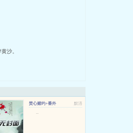
碎黄沙。
焚心赌约+番外
默浯
...