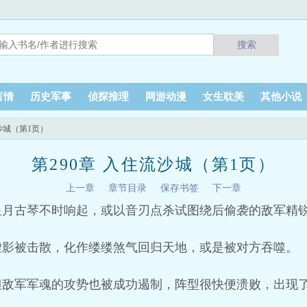
搜索
言情
历史军事
侦探推理
网游动漫
女生耽美
其他小说
流沙城（第1页）
第290章 入住流沙城（第1页）
上一章
章节目录
保存书签
下一章
星月古琴不时响起，或以音刃点杀试图绕后偷袭的敌军精
虚影被击散，化作缕缕煞气回归天地，或是被对方吞噬。
但敌军军魂的攻势也被成功遏制，阵型很快便溃败，出现