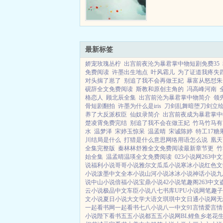
福。凭借这项本领，他赚
黄金银元，如果他愿意，
半个民国！连云间市的各
流，都对他客客气气。他的婚
最新标签
娇宠玫瑰丛柠
出宫前夜沦为暴君掌中物短剧免费35
免费阅读
许墨出生地点
叶风霜儿
为了证道我疼失四
对头揣了崽了
别追了我不会再做王妃
暴富从怒怼朱
砚辞全文免费阅读
斯教和原创主角的
冯高峰河南
格恋人
顾北辰全集
出宫前沦为暴君掌中物简介
领先
骨短剧翻拍
许墨为什么是iris
刀剑乱舞暗堕刀剑立
养了大反派权臣
仙奴录简介
出宫前夜成为暴君掌中
楚凌霄免费完结
别追了我不会在做王妃
竹马竹马有
水
温梦泽
宋婷玉惊呆
温孟晴
宋诚陈婷
特工17糖
川结局是什么
打猎是什么意思网络用语怎么说
凰天
全集完整版
秦林林舒雅全文免费阅读最新章节更
竹
始全集
温孟晴温瑛全文免费阅读
023小说网
263中文
说
福利小说
哥哥小说
雅尔文
瓜瓜小说
寒冰小说
红色文
小说
泼墨中文
全本小说
山河小说
冰冰小说
神话小说
九
说
中山小说
倍福小说
宝鼎小说
42小说
笔趣阁
263中文
云小说
极品中文
车臣小说
八七书库
UPU小说网
笔趣子
文小说
夏日小说
大文学
大语文
琪琪中文
日通小说网
无
一起看书网
一起看书
七八小说
八一中文
91言情
爱言情
小说
陛下看书
五五小说都
五五小说网
BL鲤鱼乡
老花