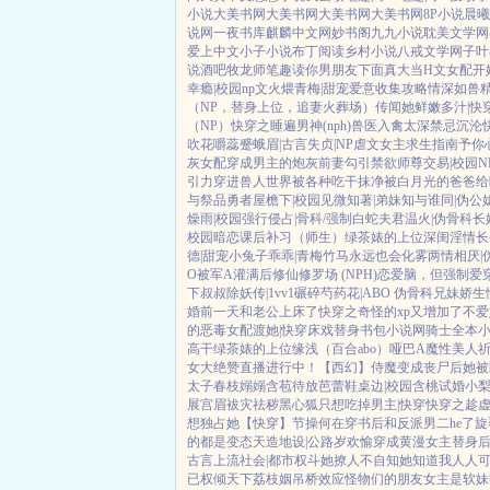
小说
大美书网
大美书网
大美书网
大美书网
8P小说
晨曦
说网
一夜书库
麒麟中文网
妙书阁
九九小说
耽美文学网
爱上中文
小子小说
布丁阅读
乡村小说
八戒文学网
子叶
说酒吧
牧龙师
笔趣读
你男朋友下面真大
当H文女配开
幸瘾|校园np
文火煨青梅|甜宠
爱意收集攻略
情深如兽
（NP，替身上位，追妻火葬场）
传闻她鲜嫩多汁|快
（NP）
快穿之睡遍男神(nph)
兽医
入禽太深
禁忌沉沦
吹花嚼蕊
蹙蛾眉|古言
失贞|NP
虐文女主求生指南
予你
灰女配
穿成男主的炮灰前妻
勾引禁欲师尊
交易|校园N
引力
穿进兽人世界被各种吃干抹净
被白月光的爸爸给
与祭品勇者
屋檐下|校园
见微知著|弟妹
知与谁同|伪公
燥雨|校园
强行侵占|骨科/强制
白蛇夫君
温火|伪骨科
长
校园暗恋
课后补习（师生）
绿茶婊的上位
深闺淫情
长
德|甜宠
小兔子乖乖|青梅竹马
永远也会化雾
两情相厌|
O被军A灌满后
修仙修罗场 (NPH)
恋爱脑，但强制爱
下叔叔
除妖传|1vv1
碾碎芍药花|ABO 伪骨科兄妹
娇生
婚前一天和老公上床了
快穿之奇怪的xp又增加了
不爱
的恶毒女配
渡她|快穿
床戏替身
书包小说网
骑士全本
高干
绿茶婊的上位
缘浅（百合abo）哑巴A
魔性美人
祈
女大绝赞直播进行中！
【西幻】侍魔
变成丧尸后她被
太子
春枝嫋嫋
含苞待放
芭蕾鞋
桌边|校园
含桃
试婚
小梨
展宫眉
袚灾祛秽
黑心狐只想吃掉男主|快穿
快穿之趁
想独占她
【快穿】节操何在
穿书后和反派男二he了
旋
的都是变态
天造地设|公路
岁欢愉
穿成黄漫女主替身
古言
上流社会|都市权斗
她撩人不自知
她知道我人人可
已
权倾天下
荔枝姻
吊桥效应
怪物们的朋友
女主是软妹