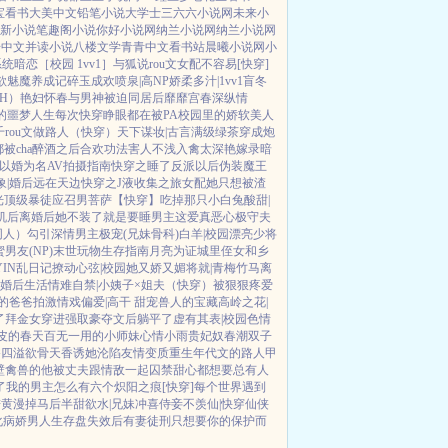
宝看书
大美中文
铅笔小说
大学士
三六六小说网
未来小
新小说
笔趣阁小说
你好小说网
纳兰小说网
纳兰小说网
奇中文
并读小说
八楼文学
青青中文
看书站
晨曦小说网
小
系统
暗恋［校园 1vv1］
与狐说
rou文女配不容易[快穿]
欲
魅魔养成记
碎玉成欢
喷泉|高NP
娇柔多汁|1vv1
盲冬
H）
艳妇怀春
与男神被迫同居后
靡靡宫春深
纵情
的噩梦人生
每次快穿睁眼都在被PA
校园里的娇软美人
千rou文做路人（快穿）
天下谋妆|古言
满级绿茶穿成炮
被cha
醉酒之后
合欢功法害人不浅
入禽太深
艳嫁录
暗
以婚为名
AV拍摄指南
快穿之睡了反派以后
伪装魔王
象|婚后
远在天边
快穿之J液收集之旅
女配她只想被渣
光
顶级暴徒
应召男菩萨
【快穿】吃掉那只小白兔
酸甜|
机后
离婚后她不装了
就是要睡男主
这爱真恶心
极守夫
同人）勾引深情男主
极宠(兄妹骨科)
白羊|校园
漂亮少将
男友(NP)
末世玩物生存指南
月亮为证
城里侄女和乡
IN乱日记
撩动心弦|校园
她又娇又媚
将就|青梅竹马
离
婚后生活
情难自禁|小姨子×姐夫
（快穿）被狠狠疼爱
的爸爸拍激情戏
偏爱|高干 甜宠
兽人的宝藏
高岭之花|
了
拜金女穿进强取豪夺文后躺平了
虚有其表|校园
色情
蛇皮的春天
百无一用的小师妹
心情小雨
贵妃奴
春潮
双子
香四溢
欲骨天香
诱她沦陷
友情变质
重生年代文的路人甲
壁禽兽的他
被丈夫跟情敌一起囚禁
甜心都想要
总有人
了
我的男主怎么有六个
炽阳之痕
[快穿]每个世界遇到
进黄漫掉马后
半甜欲水|兄妹
冲喜侍妾
不羡仙|快穿仙侠
化病娇男
人生存盘失效后
有妻徒刑
只想要你的保护而