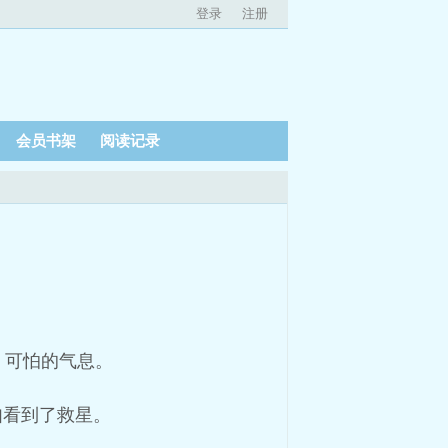
登录
注册
会员书架
阅读记录
，可怕的气息。
如看到了救星。