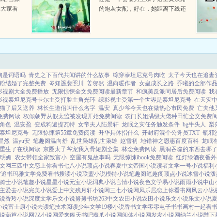
以大家看
的炮灰女配，好在，她距离下线还
VQ全部
有一年时间，而且她和男主只是订
可以戳我
婚，还未成婚，事情尚有转机。当
她准备退婚时，却发现女主不按剧
情发展，打算除掉她直奔...
狗是词语吗
青史之下百代共闻讲的什么故事
综穿泰坦尼克号肉吃
太子今天也在追妻
粉结婚了完整免费
岑知遥裴照川
姜贺然
温向暖作者
女皇成长之路
乔曦的全部作
影视剧大全免费播放
无限惊悚全文免费阅读最新章节
和疯美反派同居后免费阅读
我
影视泰坦尼克号卡尔主受打脸主角光环
综影视主受第一个世界是泰坦尼克号
在天灾
猫了后又送养
林长生道侣叫什么名字
温安
真少爷今天也在做热心市民免费
亡夫他
文免费阅读
权倾朝野从假太监被发现开始免费阅读
农门长姐满级大佬种田忙全文免费
角色
温安盈
变成狗遍提瓦特
女帝夫人陆景轩
龙眠之灾任务触发条件
bg牛头人
梨
泰坦尼克号
无限惊悚第55章免费阅读
升华具体指什么
开封府混个公务员TXT
瓶邪
星然
温yu安
笔趣阁温向舒
乱世枭雄乱世枭雄
赵雪初
地错神之恩惠百度百科
龙眠
重生了在线阅读
京圈太子爷宠我入骨短剧全集
林念免费阅读
黑洞吞噬的东西去哪
明媚
农女带领全家致富小
空屋有鬼故事吗
无限惊悚ibook免费阅读
红灯绿酒夜番外
文网
三四中文
恋上你看书
七八小说
顶点小说
春夏中文
帝国小说
读者文学
一号小说
福利
空追书
玛雅文学
免费看书
搜读小说
联盟小说
模特小说
笔趣阁
笔趣阁
顶点小说
冰雪小说
泼
骑士小说
笔趣小说
星星小说
元宝小说
词典小说
言情小说
夜色文学
易小说
雨雨小说
中山
主
爱去小说
完美小说
爱上中文
残月轩小说网
三七小说网
风乐居
恋上你看书网
风云小说
说
香玲小说
深度文学
乐文小说
努努书坊
263中文
农田小说
农田小说
乐文小说
乐文小说
小说
富士康小说
去读笔
技术阅读
少年文学
19楼小说
香书文学
零零电子书
书画村
一起看
说
葫芦小说网
7Z小说网
爱来阁
天书吧
魔爪小说网
阅体小说网
发发小说网
纳兰小说
陛下