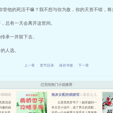
你管他的死活干嘛？我不想与你为敌，你的天资不错，将
齐，总有一天会离开这世间。
的传承一并留下去。
一的人选。
上一章
章节目录
保存书签
下一章
已完结热门小说推荐
咽咽喵
炮灰女配的病娇世
L慕容云儿
子攻略手册
无限流误
云裳竟然穿书了！她穿越到一
兴趣的姐
本古言小说中，成了男主的原配，
原名当原
还是一个会被男主亲手送上黄泉路