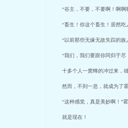
“谷主，不要，不要啊！啊啊
“畜生！你这个畜生！居然吃
“以前那些无缘无故失踪的族
“我们，我们要跟你同归于尽
十多个人一窝蜂的冲过来，
然而，不到一息，就成为了
“这种感觉，真是美妙啊！”
就是现在！